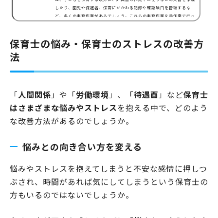
したり、園児や保護者、保育にかかわる記録や確認項目を管理するな
ど、多くの事務作業があるでしょう。これらの事務作業を手作業で行っ
ている園も多く、作業に時間や手間がかかってしまうという現状があり
ます。しかし、保育現場でパソコンを活用することができれば、 コスト
保育士の悩み・保育士のストレスの改善方
を削減できる(紙・ペン・インク等が不要になる) 文書の編集・修正を手
間なく行うことができる イラストや画像、表などを簡単…
法
「
人間関係
」や「
労働環境
」、「
待遇面
」など
保育士
はさまざまな悩みやストレス
を抱える中で、どのよう
な改善方法があるのでしょうか。
悩みとの向き合い方を変える
悩みやストレスを抱えてしまうと不安な感情に押しつ
ぶされ、時間があれば気にしてしまうという保育士の
方もいるのではないでしょうか。