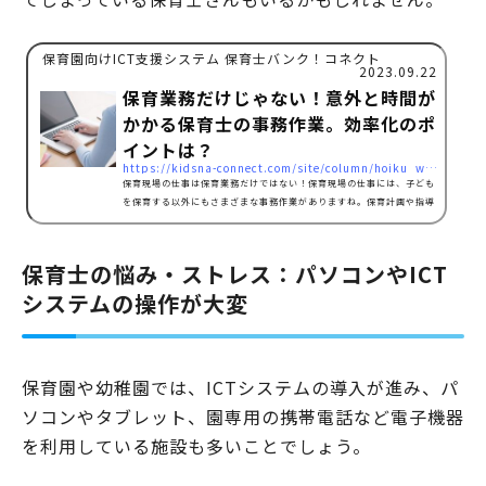
保育園向けICT支援システム 保育士バンク！コネクト
2023.09.22
保育業務だけじゃない！意外と時間が
かかる保育士の事務作業。効率化のポ
イントは？
https://kidsna-connect.com/site/column/hoiku_workstyle/754
保育現場の仕事は保育業務だけではない！保育現場の仕事には、子ども
を保育する以外にもさまざまな事務作業がありますね。保育計画や指導
案の作成、連絡帳や保育日誌の記入、そのほかにもさまざまな提出書類
の作成があったりと、手間や時間がかかる事務作業が多いことでしょ
う。また、事務作業のほとんどが手作業で行われており、保育現場・保
保育士の悩み・ストレス：パソコンやICT
育士の業務負担の原因にもなっているようです。さらに、このような仕
システムの操作が大変
事量の多さや作業負担から、残業が続いたり、休みが取りにくいなどと
いった意見も多く、離職につながるケースも少なくあり…
保育園や幼稚園では、ICTシステムの導入が進み、パ
ソコンやタブレット、園専用の携帯電話など電子機器
を利用している施設も多いことでしょう。