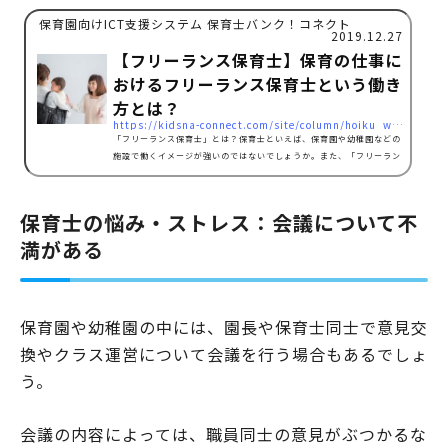
保育園向けICT支援システム 保育士バンク！コネクト
2019.12.27
【フリーランス保育士】保育の仕事に
おけるフリーランス保育士という働き
方とは？
https://kidsna-connect.com/site/column/hoiku_workstyle/1662
「フリーランス保育士」とは？保育士といえば、保育園や幼稚園などの
施設で働くイメージが強いのではないでしょうか。また、「フリーラン
ス」という言葉に馴染みのない方もいるかもしれません。そもそもフリ
ーランスとは、特定の企業等に属さない個人事業主のことをいいます。
つまりフリーランス保育士は、保育園や幼稚園などの保育施設に属さな
保育士の悩み・ストレス：会議について不
い個人事業主の保育士、ということになります。最近では、この「フリ
満がある
ーランス保育士」として働く保育士が増えているようです。保育の仕事
のフリーランス保育士には、どのような働き方がある…
保育園や幼稚園の中には、園長や保育士同士で意見交
換やクラス運営について会議を行う場合もあるでしょ
う。
会議の内容によっては、職員同士の意見がぶつかるな