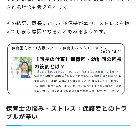
される場合も考えられます。
その結果、園長に対して不信感が募り、ストレスを抱
えてしまう原因となることもあるようです。
保育園向けICT支援システム 保育士バンク！コネクト
2020.04.01
【園長の仕事】保育園・幼稚園の園長
の役割とは？
https://kidsna-connect.com/site/column/hoiku_workstyle/2118
保育園・幼稚園の園長の役割とは？何かと忙しい印象がある保育園や幼
稚園の園長。外出や会議が多く職員室にいない日も多いかもしれませ
ん。実際に日々どんな仕事をこなしているのでしょうか。園長の仕事は
多岐に渡り、 資金管理 安全管理や衛生管理 人事・採用 クラスや子ど
もたちの把握 保護者対応 職員の指導・マネジメント 各行事での挨拶
会議への出席 書類・印刷物の確認 外部との交流などの仕事を同時並行
保育士の悩み・ストレス：保護者とのトラ
でこなしています。園長の仕事の多くは園の運営にかかわる業務で、主
に「意思決定」といえるでしょう。保育方針を決めたり…
ブルが辛い