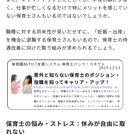
く、仕事が忙しくなるだけで特にメリットを感じてい
ない保育士さんもいるのではないでしょうか。
職種に対する将来性が見いだせずに、「妊娠・出産」
を機会に退職する保育士さんもいるので、保育士の待
遇改善に向けた取り組みが求められるでしょう。
保育園向けICT支援システム 保育士バンク！コネクト
2019.12.13
意外と知らない保育士のポジション・
役職を知ってキャリア・アップ！
https://kidsna-connect.com/site/column/hoiku_workstyle/1593
保育士のポジション・役職はどれくらいあるの？保育士にはどれくらい
のポジション・役職があるのかご存知でしょうか。一般的に保育士の役
職やポジションは、園長や主任保育士のみ、というイメージが強く、若
手保育士や中堅保育士にとってキャリアアップしにくい状況だったかも
しれません。そこで政府は処遇改善等加算制度をつくり、その中にある
「処遇改善等加算Ⅱ」というしくみによって、 職務別リーダー 専門リ
保育士の悩み・ストレス：休みが自由に取
ーダー 副主任保育士以上のポジション・役職を新たに追加しました。
内閣府「平成 30 年度 子ども・子育て支援新制度 市町…
れない