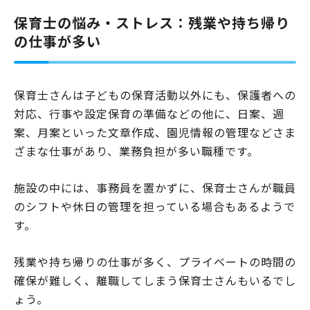
して考えられるのが、保育士が抱える勤務中の「ストレス」です。保育
保育士の悩み・ストレス：残業や持ち帰り
士が抱えるストレスには、以下の項目が挙げられます。 過重な業務負担
待遇への不満 人間関係 …
の仕事が多い
保育士さんは子どもの保育活動以外にも、保護者への
対応、行事や設定保育の準備などの他に、日案、週
案、月案といった文章作成、園児情報の管理などさま
ざまな仕事があり、業務負担が多い職種です。
施設の中には、事務員を置かずに、保育士さんが職員
のシフトや休日の管理を担っている場合もあるようで
す。
残業や持ち帰りの仕事が多く、プライベートの時間の
確保が難しく、離職してしまう保育士さんもいるでし
ょう。