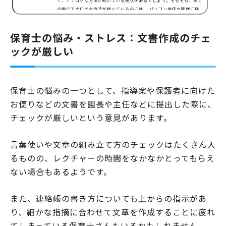
く、アナログな方法が続いている現状があるでしょう。そもそも、多く
の園でアナログな方法が続いているのには、 パソコン操作や管理に馴
染みがない 園にインターネット環境がないなどといった理由があるよ
うです。しかしアナログな方法には、 空いた時間に着手しやすい 職員
保育士の悩み・ストレス：文書作成のチェ
のあたたかみが感じられやすいといった良さもあるといわれています。
「職員のあたたかみが感じられやすい」というのは、手書…
ックが厳しい
保育士の悩みの一つとして、指導案や保護者に向けた
お便りなどの文書を園長や主任などに提出した際に、
チェックが厳しいという意見があります。
言葉使いや文章の組み立て方のチェックはたくさん入
るものの、レクチャーの時間をなかなかとってもらえ
ない場合もあるようです。
また、連絡帳の書き方についても上からの指示があ
り、細かな指摘に合わせて文章を作成することに疲れ
てしまっている保育士さんもいるかもしれません。