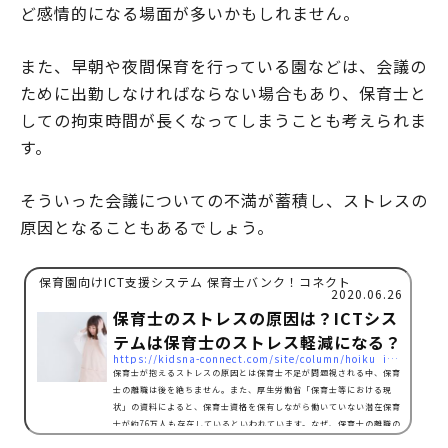
ど感情的になる場面が多いかもしれません。
また、早朝や夜間保育を行っている園などは、会議の
ために出勤しなければならない場合もあり、保育士と
しての拘束時間が長くなってしまうことも考えられま
す。
そういった会議についての不満が蓄積し、ストレスの
原因となることもあるでしょう。
保育園向けICT支援システム 保育士バンク！コネクト
2020.06.26
保育士のストレスの原因は？ICTシス
テムは保育士のストレス軽減になる？
https://kidsna-connect.com/site/column/hoiku_ict/3257
保育士が抱えるストレスの原因とは保育士不足が問題視される中、保育
士の離職は後を絶ちません。また、厚生労働省「保育士等における現
状」の資料によると、保育士資格を保有しながら働いていない潜在保育
士が約76万人も存在しているといわれています。なぜ、保育士の離職の
対策や潜在保育士の就職・復職が進まないのでしょうか？大きな原因と