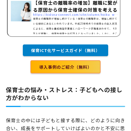
【保育士の離職率の増加】離職に繋が
る原因から保育士確保の対策を考える
https://kidsna-connect.com/site/column/hoiku_workstyle/706
保育士の離職率が増加し続けている！保育士の離職率は、増加し続けて
いる傾向にあるといわれています。平成25年時点での保育士の出入状況
によると、保育士養成施設卒業者とハローワーク求職者あわせて、 4.9
万人が就職し、保育所保育士は41万人となっていました。しかし、そこ
から3.3万人が離職しており、離職率は10.3%、民間保育所については1
2%の離職率との発表がありました。※他施設、保育所への転職を含み
ます。平成25年度の保育士の新規求人倍率(都道府県別)出典：保育分野
保育ICT化サービスガイド（無料）
における人材不足の現状①/厚生労働省平成25年度の厚生労…
導入事例のご紹介（無料）
保育士の悩み・ストレス：子どもへの接し
方がわからない
保育士の中には子どもと接する際に、どのように向き
合い、成長をサポートしていけばよいのかと不安に思