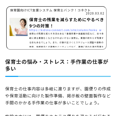
保育園向けICT支援システム 保育士バンク！コネクト
2020.03.02
保育士の残業を減らすためにやるべき
9つの対策！
https://kidsna-connect.com/site/column/hoiku_workstyle/1885
保育士の残業を減らす方法はある？事務作業や保護者対応など、日々多
岐に渡る業務をこなさなければいけない保育士。業務が終わらず残業す
る日もあるでしょう。また、行事が近づくとスケジュール調整や装飾の
用意、保護者会との連携やミーティングなど、準備に追われ連日残業を
することもあるかもしれません。目の前の業務に追われていると、作業
をこなすだけになってしまいますが、一歩立ち止まってみると、一つ一
保育士の悩み・ストレス：手作業の仕事が
つの作業を効率化できる可能性が見えてきます。作業が効率化できれば
業務をスムーズに進めることができ、残業を減らすこ…
多い
保育士の仕事内容は多岐に渡りますが、園便りの作成
や保育活動に向けた製作準備、掲示板の壁面製作など
手間のかかる手作業の仕事が多いことでしょう。