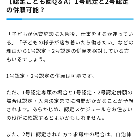
【認定こども園Q＆A】1号認定と2号認定
されます。また、月額最大11,300円までという利用料の…
の併願可能？
「子どもが保育施設に入園後、仕事をするか迷ってい
る」「子どもの様子が落ち着いたら働きたい」などの
理由から1号認定・2号認定の併願を検討している方
もいるでしょう。
1号認定・2号認定の併願は可能です。
ただ、1号認定専願の場合と1号認定・2号認定併願の
場合は認定・入園決定までに時間がかかることが予想
されます。あらかじめ、認定スケジュールをお住まい
の役所に確認するとよいかもしれません。
また、2号に認定された方で求職中の場合は、自治体