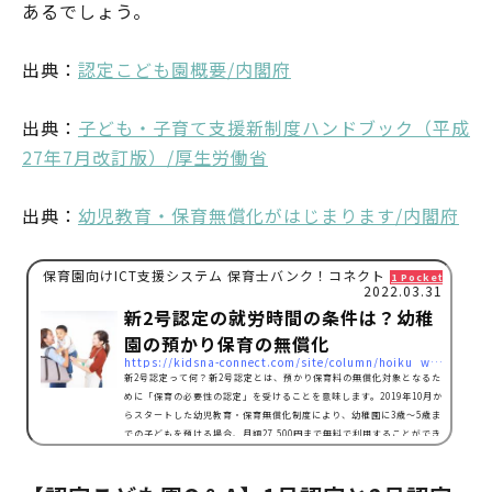
あるでしょう。
出典：
認定こども園概要/内閣府
出典：
子ども・子育て支援新制度ハンドブック（平成
27年7月改訂版）/厚生労働省
出典：
幼児教育・保育無償化がはじまります/内閣府
保育園向けICT支援システム 保育士バンク！コネクト
1 Pocket
2022.03.31
新2号認定の就労時間の条件は？幼稚
園の預かり保育の無償化
https://kidsna-connect.com/site/column/hoiku_workstyle/9197
新2号認定って何？新2号認定とは、預かり保育料の無償化対象となるた
めに「保育の必要性の認定」を受けることを意味します。2019年10月か
らスタートした幼児教育・保育無償化制度により、幼稚園に3歳〜5歳ま
での子どもを預ける場合、月額27,500円まで無料で利用することができ
るようになりました。幼稚園の1日の標準教育時間は4時間と短いため、
働くママは預かり保育を利用している方がほとんどです。新2号認定を
受ければ、預かり保育の利用日数に応じて日額450円まで補助金が支給