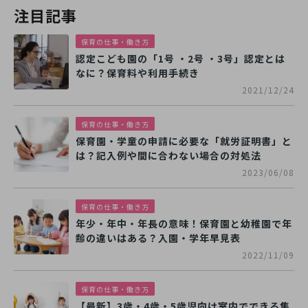
注目記事
保育の仕事・働き方
認定こども園の「1号 ・2号 ・3号」認定とは
なに？保育料や利用手続き
2021/12/24
保育の仕事・働き方
保育園・学童の申請に必要な「就労証明書」と
は？記入例や間に合わない場合の対処法
2023/06/08
保育の仕事・働き方
年少・年中・年長の意味！保育園と幼稚園で年
齢の違いはある？入園・学年早見表
2022/11/09
保育の仕事・働き方
【最新】3歳・4歳・5歳児向け室内でできる集