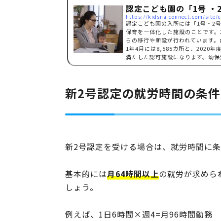
認定こども園の「1号 ・
https://kidsna-connect.com/site
認定こども園の入所には「1号・2
保育を一体化した施設のことです。
らの移行や新設が行われています。
1年4月には8,585カ所と、202
満たした認可施設になります。幼保
することができます。※給食費…
新2号認定の就労時間の条件
新2号認定を受ける場合は、就労時間に
基本的には
月64時間以上
の就労が求めら
しょう。
例えば、1日6時間×週4=月96時間勤務