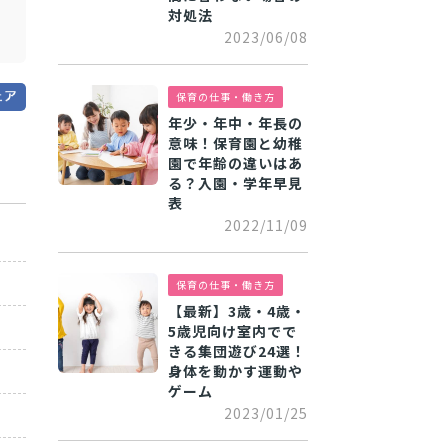
対処法
2023/06/08
保育の仕事・働き方
年少・年中・年長の
意味！保育園と幼稚
園で年齢の違いはあ
る？入園・学年早見
表
2022/11/09
保育の仕事・働き方
【最新】3歳・4歳・
5歳児向け室内でで
きる集団遊び24選！
身体を動かす運動や
ゲーム
2023/01/25