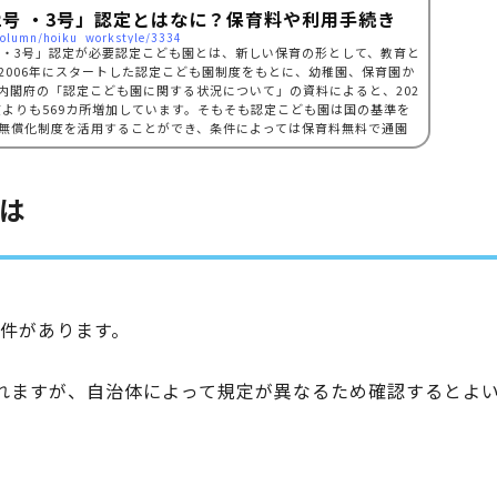
2号 ・3号」認定とはなに？保育料や利用手続き
/column/hoiku_workstyle/3334
号・3号」認定が必要認定こども園とは、新しい保育の形として、教育と
2006年にスタートした認定こども園制度をもとに、幼稚園、保育園か
内閣府の「認定こども園に関する状況について」の資料によると、202
0年度よりも569カ所増加しています。そもそも認定こども園は国の基準を
無償化制度を活用することができ、条件によっては保育料無料で通園
は
条件があります。
れますが、自治体によって規定が異なるため確認するとよ