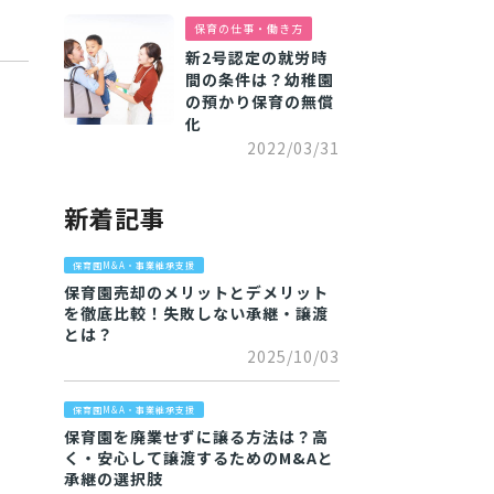
保育の仕事・働き方
新2号認定の就労時
間の条件は？幼稚園
の預かり保育の無償
化
2022/03/31
新着記事
保育園M&A・事業継承支援
保育園売却のメリットとデメリット
を徹底比較！失敗しない承継・譲渡
とは？
2025/10/03
保育園M&A・事業継承支援
保育園を廃業せずに譲る方法は？高
く・安心して譲渡するためのM&Aと
承継の選択肢