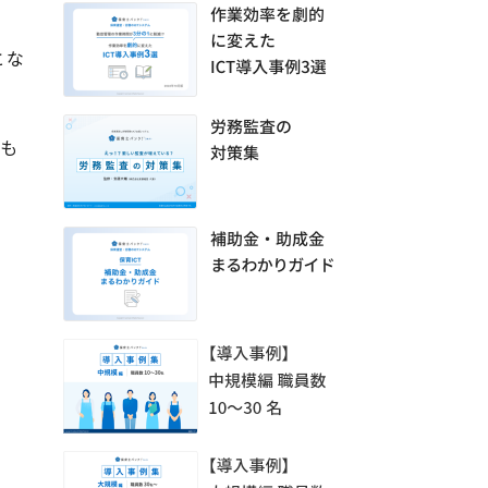
とな
ても