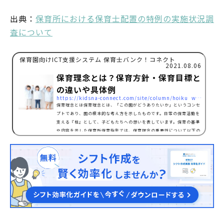
出典：
保育所における保育士配置の特例の実施状況調
査について
保育園向けICT支援システム 保育士バンク！コネクト
2021.08.06
保育理念とは？保育方針・保育目標と
の違いや具体例
https://kidsna-connect.com/site/column/hoiku_workstyle/6228
保育理念とは保育理念とは、「この園がどうありたいか」というコンセ
プトであり、園の根本的な考え方を示したものです。日常の保育活動を
支える『柱』として、子どもたちへの想いを表しています。保育の基準
や内容を示した保育所保育指針では、保育理念の重要性について以下の
ように言及しています。保育所保育は、本来的には、各保育所における
保育の理念や目標に基 づき、子どもや保護者の状況及び地域の実情等を
踏まえて行われるものであり、その内容については、各保育所の独自性
や創意工夫が尊重される。出典：保育所保育指針解説…