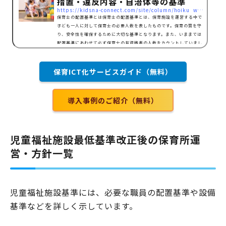
措置・違反内容・自治体等の基準
https://kidsna-connect.com/site/column/hoiku_workstyle/1013
保育士の配置基準とは保育士の配置基準とは、保育施設を運営する中で
子ども一人に対して保育士の必要人数を表したものです。保育の質を守
り、安全性を確保するために大切な基準となります。また、いままでは
配置基準にあわせて必ず保育士の有資格者の人数をカウントしていまし
たが、2016年からは「規制緩和措置」が実施されました。条件つきで保
育士の代わりに幼稚園教諭や子育て支援員の方を配置職員として、カウ
ントすることができるようになったのです。また、保育士の配置基準の
保育ICT化サービスガイド（無料）
ベースは国が定めた基準となりますが、自治体や施設…
導入事例のご紹介（無料）
児童福祉施設最低基準改正後の保育所運
営・方針一覧
児童福祉施設基準には、必要な職員の配置基準や設備
基準などを詳しく示しています。