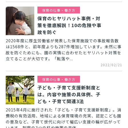
保育の仕事・働き方
保育のヒヤリハット事例・対
策を徹底解説！10の危険や事
故を防ぐ
2020年度に厚生労働省が発表した保育施設での事故報告数
は1568件と、前年度よりも287件増加しています。未然に事
故を防ぐためにも、園の実情に合わせたヒヤリハット対策を
立てることが大切です。「転落や...
2022/02/21
保育の仕事・働き方
子ども・子育て支援新制度と
は。内容や施策の具体例、子
ども・子育て関連3法
2015年4月に施行された「子ども・子育て支援新制度」。消
費税の有効活用、地域による保育環境の充実、認定こども園
の普及など、子育て世代に向けて幅広い支援の輪が広がって
います。制度の3つの柱や施策の具体...