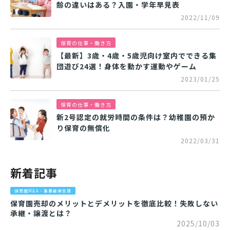
齢の違いはある？入園・学年早見表
2022/11/09
保育の仕事・働き方
【最新】3歳・4歳・5歳児向け室内でできる集
団遊び24選！身体を動かす運動やゲーム
2023/01/25
保育の仕事・働き方
新2号認定の就労時間の条件は？幼稚園の預か
り保育の無償化
2022/03/31
新着記事
保育園M&A・事業継承支援
保育園売却のメリットとデメリットを徹底比較！失敗しない
承継・譲渡とは？
2025/10/03