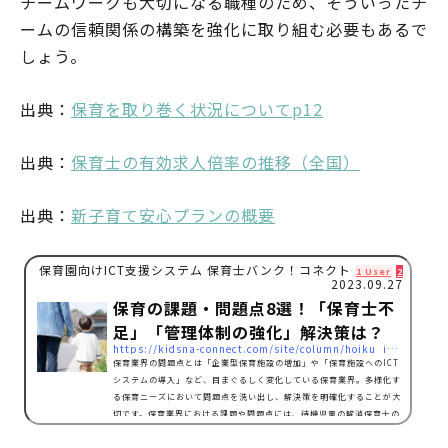
チームワークも大切になる職種のため、そういったチ
ームの信頼関係の構築を強化に取り組む必要もあるで
しょう。
出典：
保育を取り巻く状況についてp12
出典：
保育士の有効求人倍率の推移（全国）
出典：
新子育て安心プランの概要
保育園向けICT支援システム 保育士バンク！コネクト
1 User
2 Pocket
2023.09.27
保育の課題・問題点8選！「保育士不
足」「管理体制の強化」解決策は？
https://kidsna-connect.com/site/column/hoiku_ict/3756
保育業界の問題点とは「企業型保育施設の増加」や「保育施設へのICT
システムの導入」など、目まぐるしく変化している保育業界。多様化す
る保育ニーズにおいて問題点を洗い出し、解決策を明確化することが大
切です。保育業界における課題や問題点には、待機児童の解消保育士の
人材不足潜在保育士の復職保育士の職場環境の改善保育士の精神的ケア
の充実子どもの安全管理体制の強化ICTシステムの導入の推進ICTシス