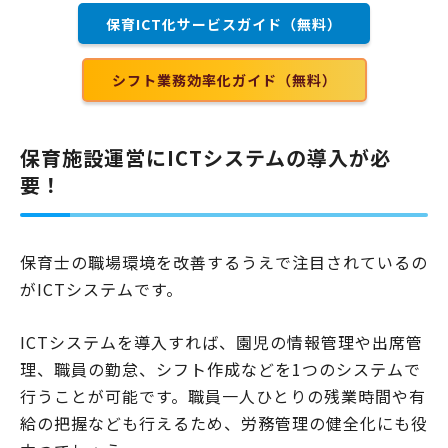
テムの現場活用などが挙げられます。現場では具体的にどのような問題
保育ICT化サービスガイド（無料）
が起きているのか、改善策とともに徹底解説します。保育…
シフト業務効率化ガイド（無料）
保育施設運営にICTシステムの導入が必
要！
保育士の職場環境を改善するうえで注目されているの
がICTシステムです。
ICTシステムを導入すれば、園児の情報管理や出席管
理、職員の勤怠、シフト作成などを1つのシステムで
行うことが可能です。職員一人ひとりの残業時間や有
給の把握なども行えるため、労務管理の健全化にも役