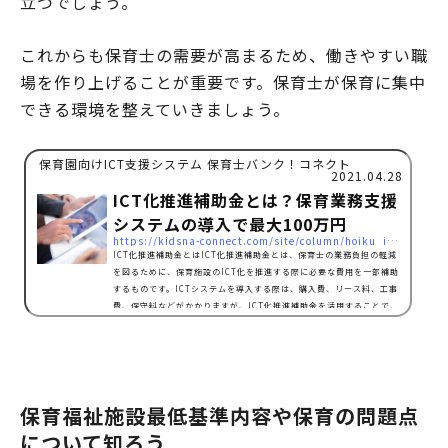
立つでしょう。
これからも保育士の需要が高まるため、働きやすい職
場を作り上げることが重要です。保育士が保育に集中
できる環境を整えていきましょう。
保育園向けICT支援システム 保育士バンク！コネクト
2021.04.28
ICT化推進補助金とは？保育業務支援
システムの導入で最大100万円
https://kidsna-connect.com/site/column/hoiku_ict/5430
ICT化推進補助金とはICT化推進補助金とは、保育士の業務負担の軽減
を図るために、保育施設のICT化を推進する際に必要な費用を一部補助
するものです。ICTシステムを導入する際は、購入費、リース料、工事
費、保守料などがかかりますが、ICT化推進補助金を活用することで、
経費を抑えることが可能となります。現状、保育士の仕事は、保育活動
の他に年間計画や指導案、連絡帳の記録、園だよりなど書きものが多い
ものです。そのため、労働時間内に仕事が終わらずに、「過重な仕事
量」、「職場環境の整備」などマイナスなイメージもあること…
保育福祉施設最低基準内容や保育の問題点
について知ろう