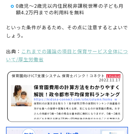
0歳児〜2歳児以内住民税非課税世帯の子ども月
額4.2万円までの利用料を無料
といった条件があるため、その点に注意するとよいで
しょう。
出典：
これまでの議論の項目と保育サービス全体につ
いて/厚生労働省
保育園向けICT支援システム 保育士バンク！コネクト
1 Pocket
2022.11.17
保育園費用の計算方法をわかりやすく
解説！政令都市平均保育料ランキング
https://kidsna-connect.com/site/column/hoiku_workstyle/5819
保育料の計算方法を知ろう！政令都市20市の保育料ランキング保護者の
方が仕事への復帰や就職を考える際、気になるのが保育園の費用。お子
さんの年齢が3歳〜5歳の場合は基本的に無料となりますが、0歳〜2歳児
の子どもを預ける際は3万円〜4万円前後の負担がかかることが予想され
ます。【全国の政令都市20市の平均保育料ランキング（2歳児対象）】
※東京23区（特別区部）の平均保育料は2万4958円 ※政府統合総合窓
口「小売物価統計調査」/厚生労働省から算出 （2019年12月調べ）上