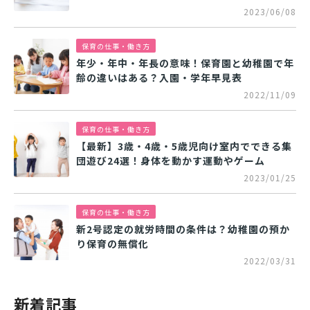
2023/06/08
保育の仕事・働き方
年少・年中・年長の意味！保育園と幼稚園で年
齢の違いはある？入園・学年早見表
2022/11/09
保育の仕事・働き方
【最新】3歳・4歳・5歳児向け室内でできる集
団遊び24選！身体を動かす運動やゲーム
2023/01/25
保育の仕事・働き方
新2号認定の就労時間の条件は？幼稚園の預か
り保育の無償化
2022/03/31
新着記事