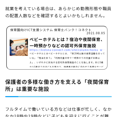
就業を考えている場合は、あらかじめ勤務形態や職員
の配置人数などを確認するとよいかもしれません。
保育園向けICT支援システム 保育士バンク！コネクト
2021.08.05
ベビーホテルとは？宿泊や夜間保育、
一時預かりなどの認可外保育施設
https://kidsna-connect.com/site/column/hoiku_workstyle/6179
ベビーホテルとはベビーホテルとは、「夜20時以降の保育活動を行って
いる」「宿泊を伴う」「利用児童の中で一時預かりの児童が半数以
上」、いずれかに該当する認可外保育施設のことを指します。主に0歳
から6歳までの子どもを預かり、保護者の都合に合わせて多様なサービ
スの提供を行っています。厚生労働省の2019年の地域児童福祉事業等調
査結果によると、ベビーホテルの年齢別の利用率は以下の通りです。1
保護者の多様な働き方を支える「夜間保育
歳児～3歳児の割合が多く、主に低年齢の子どもたちが中心にベビーホ
テルを利用しています。施設に入所した時期も、1歳児から利用…
所」は重要な施設
フルタイムで働いている方などは仕事が忙しく、なか
なか18時や19時などに子どもを迎えに行くことが難