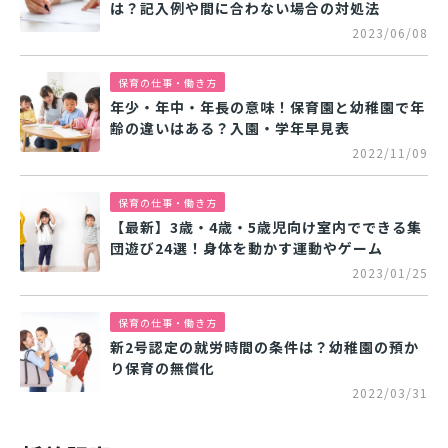
は？記入例や間に合わない場合の対処法
2023/06/08
保育の仕事・働き方
年少・年中・年長の意味！保育園と幼稚園で年
齢の違いはある？入園・学年早見表
2022/11/09
保育の仕事・働き方
【最新】3歳・4歳・5歳児向け室内でできる集
団遊び24選！身体を動かす運動やゲーム
2023/01/25
保育の仕事・働き方
新2号認定の就労時間の条件は？幼稚園の預か
り保育の無償化
2022/03/31