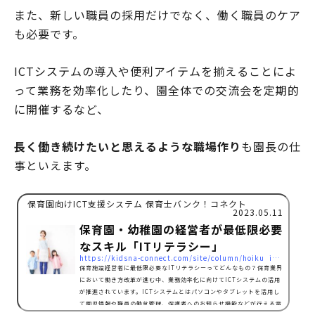
また、新しい職員の採用だけでなく、働く職員のケア
も必要です。
ICTシステムの導入や便利アイテムを揃えることによ
って業務を効率化したり、園全体での交流会を定期的
に開催するなど、
長く働き続けたいと思えるような職場作り
も園長の仕
事といえます。
保育園向けICT支援システム 保育士バンク！コネクト
2023.05.11
保育園・幼稚園の経営者が最低限必要
なスキル「ITリテラシー」
https://kidsna-connect.com/site/column/hoiku_ict/1670
保育施設経営者に最低限必要なITリテラシーってどんなもの？保育業界
において働き方改革が進む中、業務効率化に向けてICTシステムの活用
が推進されています。ICTシステムとはパソコンやタブレットを活用し
て園児情報や職員の勤怠管理、保護者へのお知らせ機能などが行える電