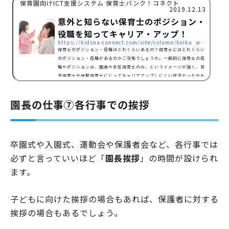
保育園向けICT支援システム 保育士バンク！コネクト
2019.12.13
意外と知らない保育士のポジション・
役職を知ってキャリア・アップ！
https://kidsna-connect.com/site/column/hoiku_workstyle/1593
保育士のポジション・役職はどれくらいあるの？保育士にはどれくらい
のポジション・役職があるのかご存知でしょうか。一般的に保育士の役
職やポジションは、園長や主任保育士のみ、というイメージが強く、若
手保育士や中堅保育士にとってキャリアアップしにくい状況だったかも
しれません。そこで政府は処遇改善等加算制度をつくり、その中にある
「処遇改善等加算Ⅱ」というしくみによって、 職務別リーダー 専門リ
園長の仕事⑦各行事での挨拶
ーダー 副主任保育士以上のポジション・役職を新たに追加しました。
内閣府「平成 30 年度 子ども・子育て支援新制度 市町…
卒園式や入園式、運動会や保護者会など、各行事では
必ずと言っていいほど「
園長挨拶
」の時間が設けられ
ます。
子どもに向けた挨拶の場合もあれば、保護者に対する
挨拶の場合もあるでしょう。