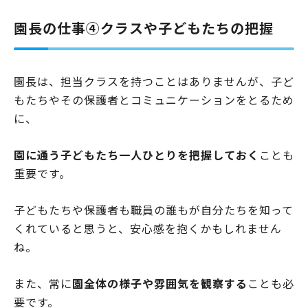
子システムです。情報を一括管理できるため、多くの保育園で取り入れ
られています。ただ、実際に導入したとしても、ITに対する基礎的な知
園長の仕事④クラスや子どもたちの把握
識がなければ「思うように使いこなせない」「園や個人の情報が漏洩し
てしまう」といったリスクがあるでしょう。保育士や子…
園長は、担当クラスを持つことはありませんが、子ど
もたちやその保護者とコミュニケーションをとるため
に、
園に通う子どもたち一人ひとりを把握しておく
ことも
重要です。
子どもたちや保護者も職員の誰もが自分たちを知って
くれていると思うと、安心感を抱くかもしれません
ね。
また、常に
園全体の様子や雰囲気を観察する
ことも必
要です。