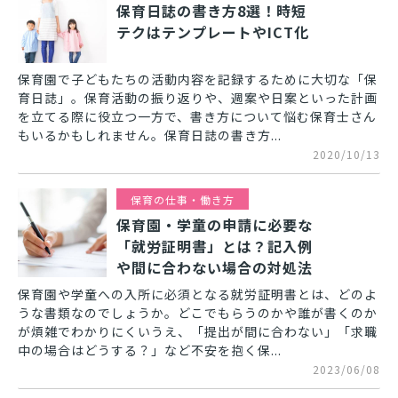
保育日誌の書き方8選！時短
テクはテンプレートやICT化
保育園で子どもたちの活動内容を記録するために大切な「保
育日誌」。保育活動の振り返りや、週案や日案といった計画
を立てる際に役立つ一方で、書き方について悩む保育士さん
もいるかもしれません。保育日誌の書き方...
2020/10/13
保育の仕事・働き方
保育園・学童の申請に必要な
「就労証明書」とは？記入例
や間に合わない場合の対処法
保育園や学童への入所に必須となる就労証明書とは、どのよ
うな書類なのでしょうか。どこでもらうのかや誰が書くのか
が煩雑でわかりにくいうえ、「提出が間に合わない」「求職
中の場合はどうする？」など不安を抱く保...
2023/06/08