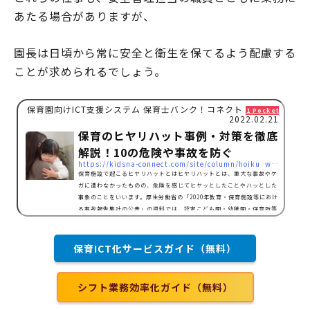
あたる場合がありますが、
園長は日頃から常に安全と衛生を保てるよう配慮する
ことが求められるでしょう。
保育園向けICT支援システム 保育士バンク！コネクト
1 Pocket
2022.02.21
保育のヒヤリハット事例・対策を徹底
解説！10の危険や事故を防ぐ
https://kidsna-connect.com/site/column/hoiku_workstyle/1508
保育施設で起こるヒヤリハットとはヒヤリハットとは、重大な事故やケ
ガに遭わなかったものの、危険を感じてヒヤッとしたことやハッとした
事象のことをいいます。厚生労働省の「2020年教育・保育施設等におけ
る事故報告集計の公表」の資料では、認定こども園・幼稚園・保育所等
における事故報告数を1586件と発表しています。前年の報告数と比べ28
7件増加しており、そのうちの1281件が骨折の事故であることも明らか
となりました。こういった事態を防ぐためにも、保育施設で起こりうる
保育ICT化サービスガイド（無料）
ヒヤリハット事例を把握し、環境を整えることが大切で…
シフト業務効率化ガイド（無料）