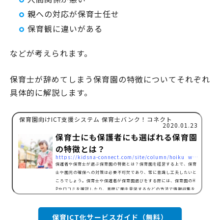
親への対応が保育士任せ
保育観に違いがある
などが考えられます。
保育士が辞めてしまう保育園の特徴についてそれぞれ
具体的に解説します。
保育園向けICT支援システム 保育士バンク！コネクト
2020.01.23
保育士にも保護者にも選ばれる保育園
の特徴とは？
https://kidsna-connect.com/site/column/hoiku_workstyle/1693
保護者や保育士が選ぶ保育園の特徴とは？保育園を経営する上で、保育
士や園児の確保への対策は必要不可欠であり、常に意識し工夫したいと
ころでしょう。保育士や保護者が保育園選びをする際には、保育園のH
Pや口コミを確認したり、実際に園を見学するなどの方法で情報収集を
する場合が多いようです。保育士や保護者に選ばれる保育園であるため
には、保育園選びの情報収集の際に、どのような印象を与えられるかが
ポイントです。好印象な保育園の特徴として、保育室に清潔感がある園
保育ICT化サービスガイド（無料）