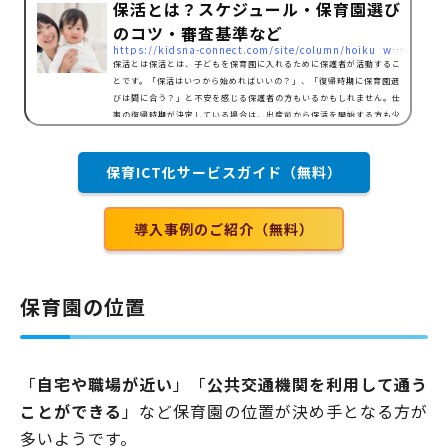
保活とは？スケジュール・保育園選び
のコツ・審査基準など
https://kidsna-connect.com/site/column/hoiku_workstyle/5748
保活とは保活とは、子どもを保育園に入れるために保護者が活動するこ
とです。「保活はいつから始めればいいの？」、「復帰時期に保育園選
びは間に合う？」と不安を感じる保護者の方もいるかもしれません。仕
事の復帰時期が決定している場合は、出産前から保活を開始する方も少
なくないです。中には「保活は大変！」と感じる人も多いようですが、
まずはその理由について詳しく見てみましょう。保活が大変といわれる
理由保育園を利用したくても定員がいっぱいで入れない近年、都市部を
保育ICT化サービスガイド（無料）
中心に保育園に入りたくても入れない児童（待機児童…
導入事例のご紹介（無料）
保育園の位置
「
自宅や職場が近い
」「
公共交通機関を利用して通う
ことができる
」など保育園の位置が決め手となる方が
多いようです。