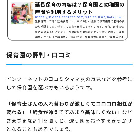
延長保育の内容は？保育園と幼稚園の
時間や利用するメリット
https://kidsna-connect.com/site/column/hoiku_workstyle/3987
延長保育って何？延長保育とは、主に0歳～6歳児の保育施設の定時の預
かり時間よりも、延長して保育を行うことをいいます。また、通常の保
育時間の延長だけでなく、保育時間の開始前の朝に預かる時間を「延長
保育」または「早朝保育」と呼びます。延長保育は仕事などを理由に希
望する保護者の方が多く、子育て世代を支えるうえで保育園や幼稚園で
重要な役割を担っています。延長保育の料金とは延長保育の料金につい
保育園の評判・口コミ
ては、明確な規定はないため、保育園や幼稚園、託児所など施設の形態
によって金額に違いがあります。地域によって差があ…
インターネットの口コミやママ友の意見などを参考に
して保育園を選ぶ方もいるようです。
「
保育士さんの入れ替わりが激しくてコロコロ担任が
変わる
」「
給食が冷えててあまり美味しくない
」など
さまざまな評判を聞くと、違う園を希望するきっかけ
となることもあるでしょう。