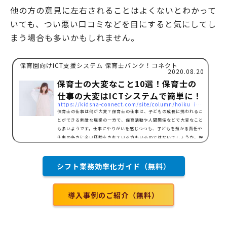
他の方の意見に左右されることはよくないとわかって
いても、つい悪い口コミなどを目にすると気にしてし
まう場合も多いかもしれません。
保育園向けICT支援システム 保育士バンク！コネクト
2020.08.20
保育士の大変なこと10選！保育士の
仕事の大変はICTシステムで簡単に！
https://kidsna-connect.com/site/column/hoiku_ict/3637
保育士の仕事は何が大変？保育士の仕事は、子どもの成長に携われるこ
とができる素敵な職業の一方で、保育活動や人間関係などで大変なこと
も多いようです。仕事にやりがいを感じつつも、子どもを預かる責任や
仕事の多さに辛い経験をされている方もいるのではないでしょうか。保
育士の仕事で大変なこととは、子どもとの関り方に悩む職場の人間関係
が上手くいかない保護者からのクレーム対応が辛い給与が安い労働時間
が長く、持ち帰り残業が多い休日やプライベートの時間が確保しにくい
シフト業務効率化ガイド（無料）
事務作業が多い指休憩時間がない保育方針が合わない…
導入事例のご紹介（無料）