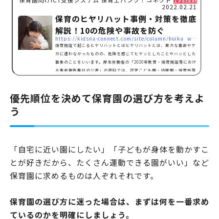
1 Pocket
2022.02.21
保育のヒヤリハット事例・対策を徹底
解説！10の危険や事故を防ぐ
https://kidsna-connect.com/site/column/hoiku_workstyle/1508
保育施設で起こるヒヤリハットとはヒヤリハットとは、重大な事故やケ
ガに遭わなかったものの、危険を感じてヒヤッとしたことやハッとした
事象のことをいいます。厚生労働省の「2020年教育・保育施設等におけ
る事故報告集計の公表」の資料では、認定こども園・幼稚園・保育所等
における事故報告数を1586件と発表しています。前年の報告数と比べ28
7件増加しており、そのうちの1281件が骨折の事故であることも明らか
優先順位を決めて保育園の選び方を考えよ
となりました。こういった事態を防ぐためにも、保育施設で起こりうる
ヒヤリハット事例を把握し、環境を整えることが大切で…
う
「自宅に近い園にしたい」「子どもが身体を動かすこ
とが好きだから、たくさん運動できる園がいい」など
保育園に求めるものは人ぞれそれです。
保育園の選び方に迷った場合は、まずは何を一番求め
ているのかを明確にしましょう。