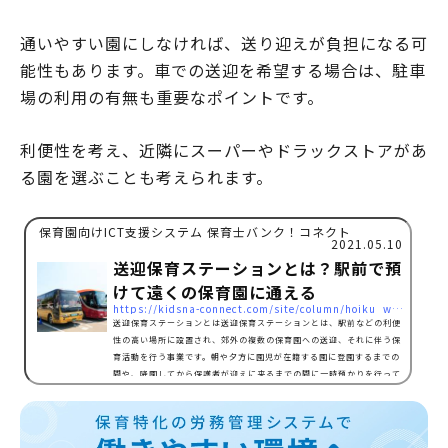
通いやすい園にしなければ、送り迎えが負担になる可
能性もあります。車での送迎を希望する場合は、駐車
場の利用の有無も重要なポイントです。
利便性を考え、近隣にスーパーやドラックストアがあ
る園を選ぶことも考えられます。
保育園向けICT支援システム 保育士バンク！コネクト
2021.05.10
送迎保育ステーションとは？駅前で預
けて遠くの保育園に通える
https://kidsna-connect.com/site/column/hoiku_workstyle/5525
送迎保育ステーションとは送迎保育ステーションとは、駅前などの利便
性の高い場所に設置され、郊外の複数の保育園への送迎、それに伴う保
育活動を行う事業です。朝や夕方に園児が在籍する園に登園するまでの
間や、降園してから保護者が迎えに来るまでの間に一時預かりを行って
います。施設によって違いはあるものの、基本的な仕組みは以下の通り
です。 朝に保護者が自宅から送迎保育ステーションまで園児を送る。
在籍する保育園にバスで送るまで保育室ですごす。 専用のバスで園児を
通園する保育施設に送迎する…