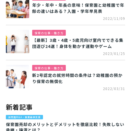
年少・年中・年長の意味！保育園と幼稚園で年
齢の違いはある？入園・学年早見表
2022/11/09
保育の仕事・働き方
【最新】3歳・4歳・5歳児向け室内でできる集
団遊び24選！身体を動かす運動やゲーム
2023/01/25
保育の仕事・働き方
新2号認定の就労時間の条件は？幼稚園の預か
り保育の無償化
2022/03/31
新着記事
保育園M&A・事業継承支援
保育園売却のメリットとデメリットを徹底比較！失敗しない
承継・譲渡とは？