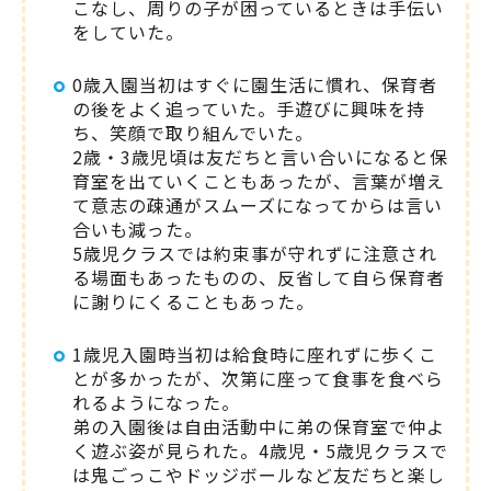
こなし、周りの子が困っているときは手伝い
をしていた。
0歳入園当初はすぐに園生活に慣れ、保育者
の後をよく追っていた。手遊びに興味を持
ち、笑顔で取り組んでいた。
2歳・3歳児頃は友だちと言い合いになると保
育室を出ていくこともあったが、言葉が増え
て意志の疎通がスムーズになってからは言い
合いも減った。
5歳児クラスでは約束事が守れずに注意され
る場面もあったものの、反省して自ら保育者
に謝りにくることもあった。
1歳児入園時当初は給食時に座れずに歩くこ
とが多かったが、次第に座って食事を食べら
れるようになった。
弟の入園後は自由活動中に弟の保育室で仲よ
く遊ぶ姿が見られた。4歳児・5歳児クラスで
は鬼ごっこやドッジボールなど友だちと楽し