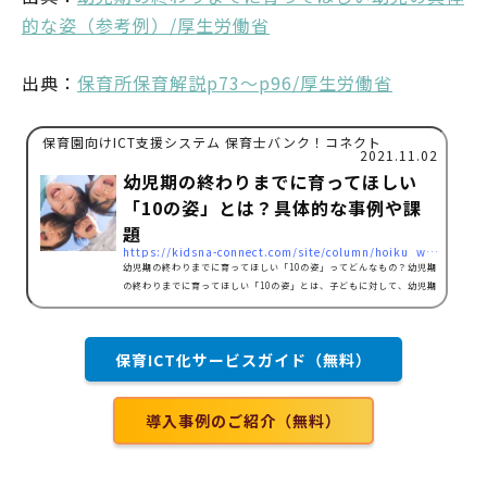
的な姿（参考例）/厚生労働省
出典：
保育所保育解説p73～p96/厚生労働省
保育園向けICT支援システム 保育士バンク！コネクト
2021.11.02
幼児期の終わりまでに育ってほしい
「10の姿」とは？具体的な事例や課
題
https://kidsna-connect.com/site/column/hoiku_workstyle/7199
幼児期の終わりまでに育ってほしい「10の姿」ってどんなもの？幼児期
の終わりまでに育ってほしい「10の姿」とは、子どもに対して、幼児期
の終わり、小学校に入学する前に育ってほしい資質や能力をまとめた指
針となります。幼稚園には「幼児教育要領」、保育園には「保育所保育
指針」、認定こども園には「幼保連携型認定こども園教育・保育要領」
保育ICT化サービスガイド（無料）
とそれぞれの施設ごとに指針が存在します。「10の姿」は小学校への接
続を考え、それぞれの施設の共通の指針として、2018年4月に策定され
ました。項目は以下の通りです。健康な心と体自立心協…
導入事例のご紹介（無料）