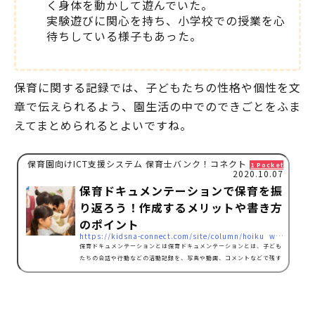
く身体を動かして遊んでいた。
実験遊びに関心を持ち、小学校での授業を心
待ちしている様子もあった。
保育に関する記録では、子どもたちの性格や個性を文
章で伝えられるよう、園生活の中でのできごとをふま
えてまとめられるとよいですね。
保育園向けICT支援システム 保育士バンク！コネクト
1 Pocket
2020.10.07
保育ドキュメンテーションで保育を振
り返ろう！作成するメリットや書き方
のポイント
https://kidsna-connect.com/site/column/hoiku_workstyle/4054
保育ドキュメンテーションとは保育ドキュメンテーションとは、子ども
たちの会話や行動などの活動記録を、写真や動画、コメントなどで残す
ことを指します。このような取り組みは「レッジョ・エミリア・アプロ
ーチ」という、イタリア発祥の幼児教育法として行われており、保育活
動の中で子どもたちは何を学び、何を感じているのかを保護者に向けて
発信することを目的として作成されたようです。日本の保育施設では、