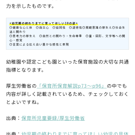
力を示したものです。
<幼児期の終わりまでに育ってほしい10の姿>
◎健康な心と体 ◎自立心 ◎協同性 ◎道徳性◎規範意識の芽生え◎社会生
活と関わり
◎思考力の芽生え ◎自然との関わり・生命尊重 ◎量・図形、文字等への関
心・感覚
◎言葉による伝え合い豊かな感性と表現
幼稚園や認定こども園といった保育施設の大切な共通
指標となります。
厚生労働省の
「保育所保育解説p73～p96」
の中でも
内容が詳しく記載されているため、チェックしておく
とよいですね。
出典：
保育所児童要録/厚生労働省
出典：
幼児期の終わりまでに育ってほしい幼児の具体