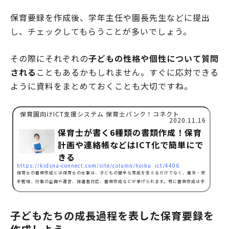
保育要録を作成後、学年主任や園長先生などに提出
し、チェックしてもらうことが多いでしょう。
その際にそれぞれの
子どもの性格や個性について質問
される
こともあるかもしれません。すぐに応対できる
ように資料をまとめておくことも大切ですね。
保育園向けICT支援システム 保育士バンク！コネクト
2020.11.16
保育士が書く6種類の書類作成！保育
計画や連絡帳などはICT化で簡単にで
きる
https://kidsna-connect.com/site/column/hoiku_ict/4406
保育士の書類作成とは保育士の仕事は、子どもの健全な育成を支えるだけでなく、衛生・安
全管理、行事の企画や運営、保護者対応、書類作成などが挙げられます。特に書類作成は手
作業で行うものも多く、多種多様な実務をこなすことが考えられるでしょう。保育士の書類
作成の具体例は以下の内容となります。保育年間計画指導案連絡帳お便り作成保育日誌職員
のシフト作成その他にも新人の指導計画や研修計画、児童票などさまざまな種類の書類作成
子どもたちの成長過程を表した保育要録を
があり、保育士さん一人ひとりに負担がかかっている場合もあるようです。書類作成業務の
具体…