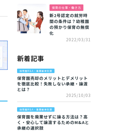
保育の仕事・働き方
新2号認定の就労時
間の条件は？幼稚園
の預かり保育の無償
化
2022/03/31
新着記事
保育園M&A・事業継承支援
保育園売却のメリットとデメリット
を徹底比較！失敗しない承継・譲渡
とは？
2025/10/03
保育園M&A・事業継承支援
保育園を廃業せずに譲る方法は？高
く・安心して譲渡するためのM&Aと
承継の選択肢