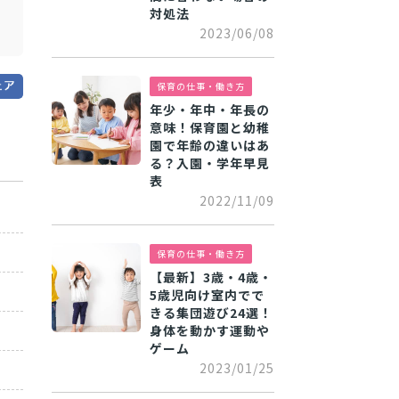
対処法
2023/06/08
保育の仕事・働き方
年少・年中・年長の
意味！保育園と幼稚
園で年齢の違いはあ
る？入園・学年早見
表
2022/11/09
保育の仕事・働き方
【最新】3歳・4歳・
5歳児向け室内でで
きる集団遊び24選！
身体を動かす運動や
ゲーム
2023/01/25