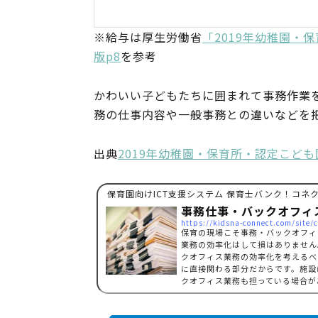
※給与は厚生労働省
「2019年幼稚園・
版p8
を参考
かわいい子どもたちに囲まれて事務作業
務の仕事内容や一般事務との違いなどを
出典
2019年幼稚園・保育所・認定こど
保育園向けICT支援システム 保育士バンク！コネ
事務仕事・バックオフィ
https://kidsna-connect.com/site/
保育の現場こそ事務・バックオフィ
業務の効率化はして損はありません
クオフィス業務の効率化を考えるべ
に直接関わる部分だからです。施設
クオフィス業務も担っている場合が
まうということがあります。…