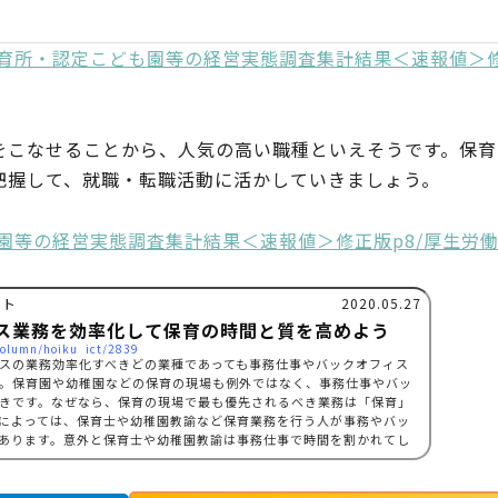
保育所・認定こども園等の経営実態調査集計結果＜速報値＞
をこなせることから、人気の高い職種といえそうです。保育
把握して、就職・転職活動に活かしていきましょう。
も園等の経営実態調査集計結果＜速報値＞修正版p8/厚生労
クト
2020.05.27
ス業務を効率化して保育の時間と質を高めよう
column/hoiku_ict/2839
スの業務効率化すべきどの業種であっても事務仕事やバックオフィス
。保育園や幼稚園などの保育の現場も例外ではなく、事務仕事やバッ
きです。なぜなら、保育の現場で最も優先されるべき業務は「保育」
によっては、保育士や幼稚園教諭など保育業務を行う人が事務やバッ
あります。意外と保育士や幼稚園教諭は事務仕事で時間を割かれてし