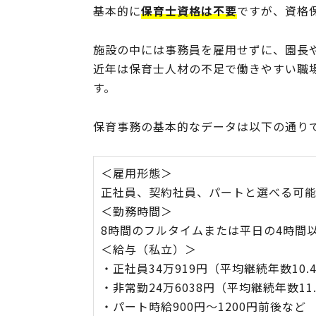
基本的に
保育士資格は不要
ですが、資格
施設の中には事務員を雇用せずに、園長
近年は保育士人材の不足で働きやすい職
す。
保育事務の基本的なデータは以下の通り
＜雇用形態＞
正社員、契約社員、パートと選べる可
＜勤務時間＞
8時間のフルタイムまたは平日の4時間
＜給与（私立）＞
・正社員34万919円（平均継続年数10.
・非常勤24万6038円（平均継続年数11
・パート時給900円～1200円前後など