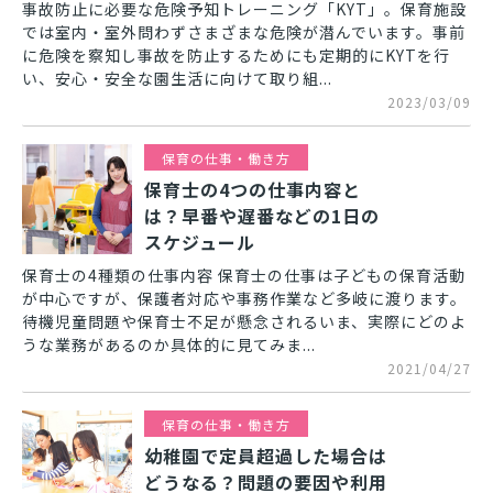
事故防止に必要な危険予知トレーニング「KYT」。保育施設
では室内・室外問わずさまざまな危険が潜んでいます。事前
に危険を察知し事故を防止するためにも定期的にKYTを行
い、安心・安全な園生活に向けて取り組...
2023/03/09
保育の仕事・働き方
保育士の4つの仕事内容と
は？早番や遅番などの1日の
スケジュール
保育士の4種類の仕事内容 保育士の仕事は子どもの保育活動
が中心ですが、保護者対応や事務作業など多岐に渡ります。
待機児童問題や保育士不足が懸念されるいま、実際にどのよ
うな業務があるのか具体的に見てみま...
2021/04/27
保育の仕事・働き方
幼稚園で定員超過した場合は
どうなる？問題の要因や利用