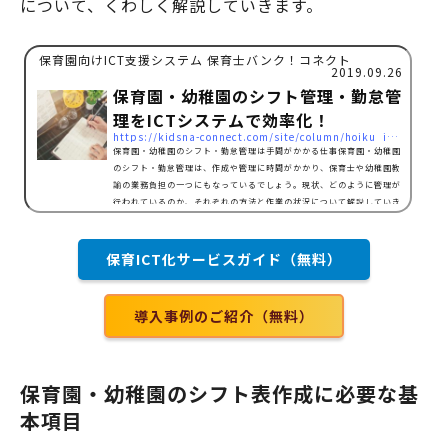
について、くわしく解説していきます。
保育園向けICT支援システム 保育士バンク！コネクト
2019.09.26
保育園・幼稚園のシフト管理・勤怠管
理をICTシステムで効率化！
https://kidsna-connect.com/site/column/hoiku_ict/741
保育園・幼稚園のシフト・勤怠管理は手間がかかる仕事保育園・幼稚園
のシフト・勤怠管理は、作成や管理に時間がかかり、保育士や幼稚園教
諭の業務負担の一つにもなっているでしょう。現状、どのように管理が
行われているのか、それぞれの方法と作業の状況について解説していき
ます。シフト管理保育園・幼稚園の主なシフト管理は、 手書き 表計算
ソフトで作成 ICTシステム以上の3つの方法が挙げられます。特に手書
きでの管理や、表計算ソフトで管理を行っている園が多いのではないで
保育ICT化サービスガイド（無料）
しょうか。手書きの場合、気軽に記入し、作成できるも…
導入事例のご紹介（無料）
保育園・幼稚園のシフト表作成に必要な基
本項目