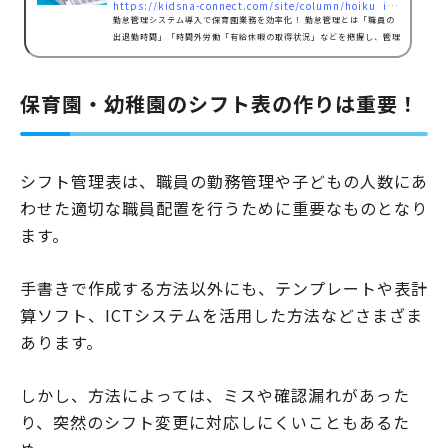
https://kidsna-connect.com/site/column/hoiku_ict/975
勤怠管理システム導入で保育園業務を効率化！ 勤怠管理とは「職員の
出退勤時間」「時間外労働「有給休暇の取得状況」などを把握し、管理
することを指します。 保育園は早番・中番・遅番とシフト制や変形労働
時間制などを取り入れる園も多く、管理が大変と悩まれる方も多いでし
ょう。 また、出勤簿やタイムカードの使用は正確な労働時間を把握す
保育園・幼稚園のシフト表の作りは重要！
るのが難しく、データの集計に時間や手間がかかる側面もあります。 そ
こで、近年多くの園で活用されているのが、勤怠管理機能が備わったIC
Tシステムです。 パソコンやタブレットなどで職員の…
シフト管理表は、職員の勤務管理や子どもの人数にあ
わせた適切な職員配置を行うために重要なものとなり
ます。
手書きで作成する方法以外にも、テンプレートや表計
算ソフト、ICTシステムを活用した方法などさまざま
あります。
しかし、方法によっては、ミスや確認漏れがあった
り、突然のシフト変更に対応しにくいこともあるた