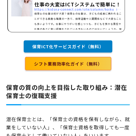
仕事の大変はICTシステムで簡単に！
https://kidsna-connect.com/site/column/hoiku_ict/3637
保育士の仕事は何が大変？保育士の仕事は、子どもの成長に携われるこ
とができる素敵な職業の一方で、保育活動や人間関係などで大変なこと
も多いようです。仕事にやりがいを感じつつも、子どもを預かる責任や
仕事の多さに辛い経験をされている方もいるのではないでしょうか。保
育士の仕事で大変なこととは、子どもとの関り方に悩む職場の人間関係
が上手くいかない保護者からのクレーム対応が辛い給与が安い労働時間
が長く、持ち帰り残業が多い休日やプライベートの時間が確保しにくい
保育ICT化サービスガイド（無料）
事務作業が多い指休憩時間がない保育方針が合わない…
シフト業務効率化ガイド（無料）
保育の質の向上を目指した取り組み：潜在
保育士の復職支援
潜在保育士とは、「保育士の資格を保有しながら、就
業をしていない人」、「保育士資格を取得しても一度
も保育士として働いていない人」をいいます。