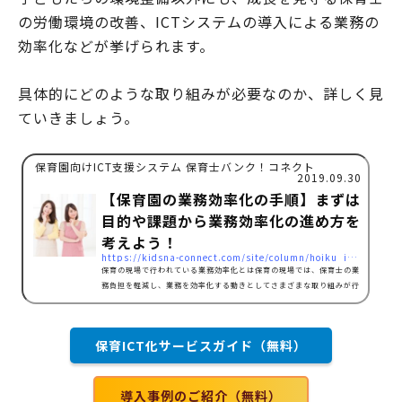
の労働環境の改善、ICTシステムの導入による業務の
効率化などが挙げられます。
具体的にどのような取り組みが必要なのか、詳しく見
ていきましょう。
保育園向けICT支援システム 保育士バンク！コネクト
2019.09.30
【保育園の業務効率化の手順】まずは
目的や課題から業務効率化の進め方を
考えよう！
https://kidsna-connect.com/site/column/hoiku_ict/790
保育の現場で行われている業務効率化とは保育の現場では、保育士の業
務負担を軽減し、業務を効率化する動きとしてさまざまな取り組みが行
われています。保育園で行われている業務効率化の取り組み例を紹介し
ます。書類作成のICT化保育士の事務作業の一つである書類作成には、
指導案や計画書、連絡帳や請求書などの多くの手書き業務があります。
保育ICT化サービスガイド（無料）
作業の内容によって、発生する頻度は異なるものの、手作業で行うこと
での手間や時間がかかるなどといった意見も多くあるようです。そのた
め保育現場では、このように手作業で行う書類作成をIC…
導入事例のご紹介（無料）