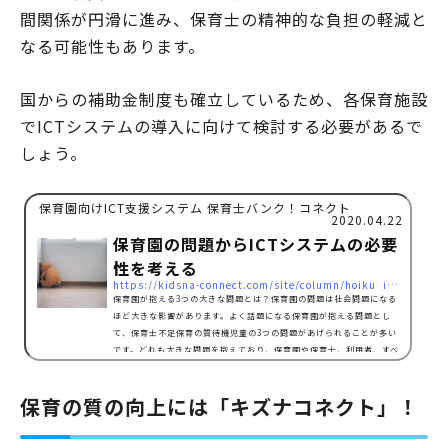
間関係が円滑に進み、保育士の精神的な負担の軽減と
なる可能性もあります。
国からの補助金制度も確立しているため、各保育施設
でICTシステムの導入に向けて検討する必要があるで
しょう。
保育園向けICT支援システム 保育士バンク！コネクト
2020.04.22
保育園の問題からICTシステムの必要
性を考える
https://kidsna-connect.com/site/column/hoiku_ict/2208
保育園が抱える3つの大きな問題とは？保育園の問題は社会問題になる
ほど大きな影響があります。よく話題になる保育園が抱える問題とし
て、保育士不足保育の質待機児童の3つの問題があげられることが多い
です。どれも大きな問題を抱えており、保育園や保育士、利用者、すべ
てに影響を及ぼすような問題です。また、3つの問題は関連性を強く持
っており、保育士不足が保育の質の低下を招きますし、保育士不足によ
保育の質の向上には「キズナコネクト」！
って待機児童も増えてしまう側面があります。保育園が抱える3つの大
きな問題を紐解き、ICTシステム導入の必要性を考えていきま…