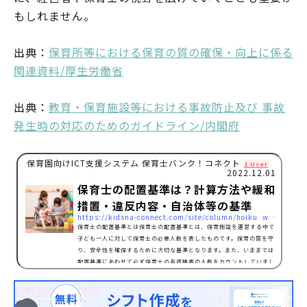
もしれません。
出典：
保育所等における保育の質の確保・向上に係る
関連資料/厚生労働省
出典：
教育・保育施設等における事故防止及び 事故
発生時の対応のためのガイドライン/内閣府
保育園向けICT支援システム 保育士バンク！コネクト
1 User
2022.12.01
保育士の配置基準は？計算方法や緩和
措置・違反内容・自治体等の基準
https://kidsna-connect.com/site/column/hoiku_workstyle/1013
保育士の配置基準とは保育士の配置基準とは、保育施設を運営する中で
子ども一人に対して保育士の必要人数を表したものです。保育の質を守
り、安全性を確保するために大切な基準となります。また、いままでは
配置基準にあわせて必ず保育士の有資格者の人数をカウントしていまし
たが、2016年からは「規制緩和措置」が実施されました。条件つきで保
育士の代わりに幼稚園教諭や子育て支援員の方を配置職員として、カウ
ントすることができるようになったのです。また、保育士の配置基準の