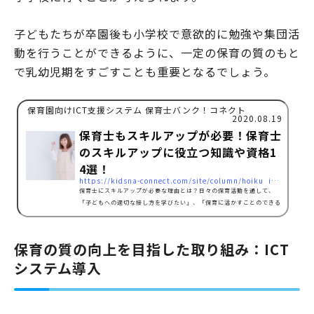
子どもたちが卒園後も小学校で意欲的に勉強や集団活
動を行うことができるように、一定の保育の質のもと
で乳幼児期をすごすことも重要となるでしょう。
保育園向けICT支援システム 保育士バンク！コネクト
2020.08.19
保育士もスキルアップが必要！保育士
のスキルアップに役立つ知識や資格1
4選！
https://kidsna-connect.com/site/column/hoiku_ict/3620
保育士にスキルアップが必要な理由とは？日々の保育活動を通して、
「子どもへの適切な接し方を学びたい」、「保育に活かすことのできる
音楽や英語のスキルを磨きたい」、「保護者の育児相談に対応したい」
などさまざまな思いを抱き、スキルアップを目指したいと考える保育士
さんもいるでしょう。また、働いている園によっては英語や運動に力を
保育の質の向上を目指した取り組み：ICT
入れているなどさまざまな特色がある場合もあり、保育以外の専門的な
システム導入
知識や技能を必要とする場面もあるかもしれません。自分の興味のある
分野や必要とする技能を考え、保育士としてスキルアッ…