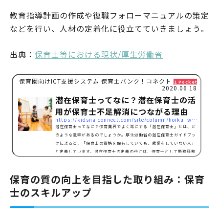
教育指導計画の作成や復職フォローマニュアルの策定
などを行い、人材の定着化に役立てていきましょう。
出典：
保育士等における現状/厚生労働省
保育園向けICT支援システム 保育士バンク！コネクト
1 Pocket
2020.06.18
潜在保育士ってなに？潜在保育士の活
用が保育士不足解消につながる理由
https://kidsna-connect.com/site/column/hoiku_workstyle/3210
潜在保育士ってなに？保育業界でよく耳にする「潜在保育士」とは、ど
のような意味があるのでしょうか。厚生労働省の潜在保育士ガイドブッ
クによると、「保育士の資格を保有していても、就業をしていない人」
と定義しています。潜在保育士の定義の中には、保育士として勤務経験
があるものの、現在、離職している人だけでなく、資格を取得しても一
度も保育士として働いていない方も該当します。保育士資格を持ってい
保育の質の向上を目指した取り組み：保育
るのにも関わらず、潜在保育士として復職をしていない方はどのくらい
いるのでしょうか。出典：潜在保育士ガイドブック/厚…
士のスキルアップ