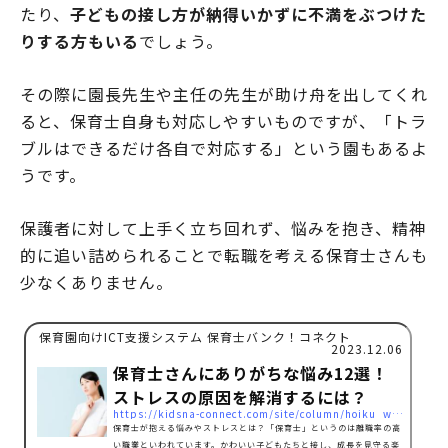
たり、
子どもの接し方が納得いかずに不満をぶつけた
りする方もいる
でしょう。
その際に園長先生や主任の先生が助け舟を出してくれ
ると、保育士自身も対応しやすいものですが、「トラ
ブルはできるだけ各自で対応する」という園もあるよ
うです。
保護者に対して上手く立ち回れず、悩みを抱き、精神
的に追い詰められることで転職を考える保育士さんも
少なくありません。
保育園向けICT支援システム 保育士バンク！コネクト
2023.12.06
保育士さんにありがちな悩み12選！
ストレスの原因を解消するには？
https://kidsna-connect.com/site/column/hoiku_workstyle/3561
保育士が抱える悩みやストレスとは？「保育士」というのは離職率の高
い職業といわれています。かわいい子どもたちと接し、成長を見守る楽