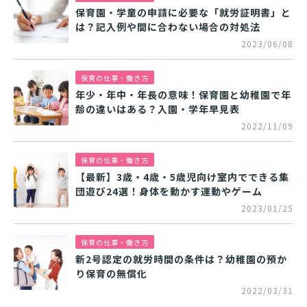
保育園・学童の申請に必要な「就労証明書」と
は？記入例や間に合わない場合の対処法
2023/06/08
保育の仕事・働き方
年少・年中・年長の意味！保育園と幼稚園で年
齢の違いはある？入園・学年早見表
2022/11/09
保育の仕事・働き方
【最新】3歳・4歳・5歳児向け室内でできる集
団遊び24選！身体を動かす運動やゲーム
2023/01/25
保育の仕事・働き方
新2号認定の就労時間の条件は？幼稚園の預か
り保育の無償化
2022/03/31