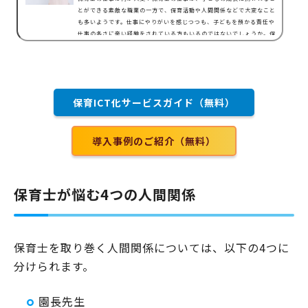
とができる素敵な職業の一方で、保育活動や人間関係などで大変なこと
も多いようです。仕事にやりがいを感じつつも、子どもを預かる責任や
仕事の多さに辛い経験をされている方もいるのではないでしょうか。保
育士の仕事で大変なこととは、子どもとの関り方に悩む職場の人間関係
が上手くいかない保護者からのクレーム対応が辛い給与が安い労働時間
が長く、持ち帰り残業が多い休日やプライベートの時間が確保しにくい
事務作業が多い指休憩時間がない保育方針が合わない…
保育ICT化サービスガイド（無料）
導入事例のご紹介（無料）
保育士が悩む4つの人間関係
保育士を取り巻く人間関係については、以下の4つに
分けられます。
園長先生