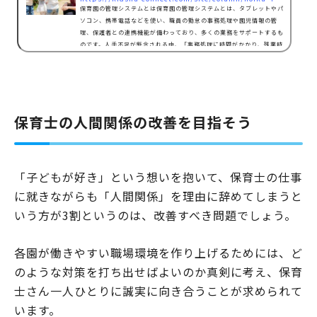
保育園の管理システムとは保育園の管理システムとは、タブレットやパ
ソコン、携帯電話などを使い、職員の勤怠の事務処理や園児情報の管
理、保護者との連携機能が備わっており、多くの業務をサポートするも
のです。人手不足が懸念される中、「事務処理に時間がかかり、残業時
間が多くなってしまう」、「保育活動だけでなく、園児出席集計作業や
記録管理が大変」など、仕事に対するさまざまな悩みを抱える保育士さ
んも少なくありません。働きやすい環境を作り上げるためにも、職員の
業務負担を減らす管理システムの導入は、重要な役割を…
保育士の人間関係の改善を目指そう
「子どもが好き」という想いを抱いて、保育士の仕事
に就きながらも「人間関係」を理由に辞めてしまうと
いう方が3割というのは、改善すべき問題でしょう。
各園が働きやすい職場環境を作り上げるためには、ど
のような対策を打ち出せばよいのか真剣に考え、保育
士さん一人ひとりに誠実に向き合うことが求められて
います。