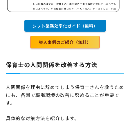
しい仕事のはずが、保育士の仕事を辞めて違う職種に就いてしまう方も
多いようです。どの職業に就いたとしても「悩み」や「ストレス」を感
じることはありますが、保育士さんはどのようなことに不安を抱えなが
ら、仕事と向き合っているのでしょうか。保育士の悩みやストレスは主
に、子どもへの接し方がわからない職員同士の雰囲気が悪い園長と信頼
シフト業務効率化ガイド（無料）
関係を築けない保護者とのトラブルが辛い給料が安い…
導入事例のご紹介（無料）
保育士の人間関係を改善する方法
人間関係を理由に辞めてしまう保育士さんを救うため
にも、各園で職場環境の改善に努めることが重要で
す。
具体的な対策方法を紹介します。