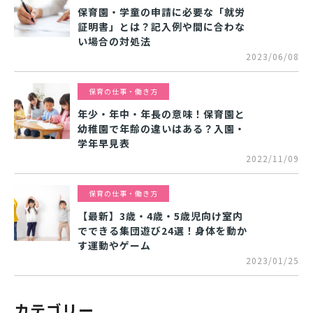
保育園・学童の申請に必要な「就労
証明書」とは？記入例や間に合わな
い場合の対処法
2023/06/08
保育の仕事・働き方
年少・年中・年長の意味！保育園と
幼稚園で年齢の違いはある？入園・
学年早見表
2022/11/09
保育の仕事・働き方
【最新】3歳・4歳・5歳児向け室内
でできる集団遊び24選！身体を動か
す運動やゲーム
2023/01/25
カテゴリー