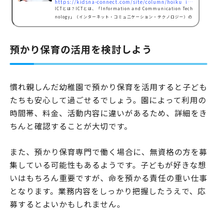
https://kidsna-connect.com/site/column/hoiku_ict/4908
ICTとは？ICTとは、「Information and Communication Tech
nology」（インターネット・コミュ二ケーション・テクノロジー）の
略でパソコンやスマートフォン、タブレットなどさまざまな形状のコン
ピュータを活用した情報通信技術の総称です。簡単に説明するとパソコ
ンやスマートフォン、タブレットなどを利用し、人と人、物と物、人と
預かり保育の活用を検討しよう
物を繋ぐコミュニケーションツールのことで、多くの企業がICTシステ
ムを導入しています。例えば、保育施設では、今まで手作業で行ってい
た保育士さんのシフト作成・出勤管理、児童の個人情報作成・管理な…
慣れ親しんだ幼稚園で預かり保育を活用すると子ども
たちも安心して過ごせるでしょう。園によって利用の
時間帯、料金、活動内容に違いがあるため、詳細をき
ちんと確認することが大切です。
また、預かり保育専門で働く場合に、無資格の方を募
集している可能性もあるようです。子どもが好きな想
いはもちろん重要ですが、命を預かる責任の重い仕事
となります。業務内容をしっかり把握したうえで、応
募するとよいかもしれません。