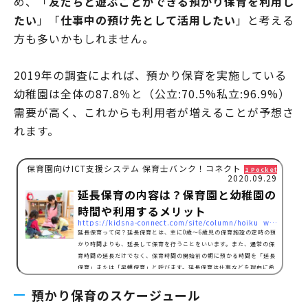
め、「
友だちと遊ぶことができる預かり保育を利用し
たい
」「
仕事中の預け先として活用したい
」と考える
方も多いかもしれません。
2019年の調査によれば、預かり保育を実施している
幼稚園は全体の87.8％と（公立:70.5%私立:96.9%）
需要が高く、これからも利用者が増えることが予想さ
れます。
保育園向けICT支援システム 保育士バンク！コネクト
1 Pocket
2020.09.29
延長保育の内容は？保育園と幼稚園の
時間や利用するメリット
https://kidsna-connect.com/site/column/hoiku_workstyle/3987
延長保育って何？延長保育とは、主に0歳～6歳児の保育施設の定時の預
かり時間よりも、延長して保育を行うことをいいます。また、通常の保
育時間の延長だけでなく、保育時間の開始前の朝に預かる時間を「延長
保育」または「早朝保育」と呼びます。延長保育は仕事などを理由に希
望する保護者の方が多く、子育て世代を支えるうえで保育園や幼稚園で
預かり保育のスケージュール
重要な役割を担っています。延長保育の料金とは延長保育の料金につい
ては、明確な規定はないため、保育園や幼稚園、託児所など施設の形態