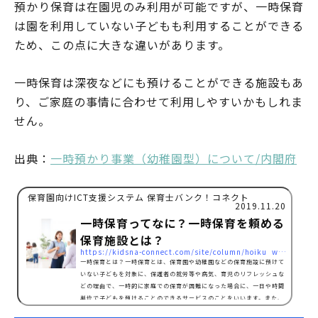
預かり保育は在園児のみ利用が可能ですが、一時保育
は園を利用していない子どもも利用することができる
ため、この点に大きな違いがあります。
一時保育は深夜などにも預けることができる施設もあ
り、ご家庭の事情に合わせて利用しやすいかもしれま
せん。
出典：
一時預かり事業（幼稚園型）について/内閣府
保育園向けICT支援システム 保育士バンク！コネクト
2019.11.20
一時保育ってなに？一時保育を頼める
保育施設とは？
https://kidsna-connect.com/site/column/hoiku_workstyle/1460
一時保育とは？一時保育とは、保育園や幼稚園などの保育施設に預けて
いない子どもを対象に、保護者の就労等や病気、育児のリフレッシュな
どの理由で、一時的に家庭での保育が困難になった場合に、一日や時間
単位で子どもを預けることのできるサービスのことをいいます。また、
一時的に子どもを預けることのできるサービスには「預かり保育」とい