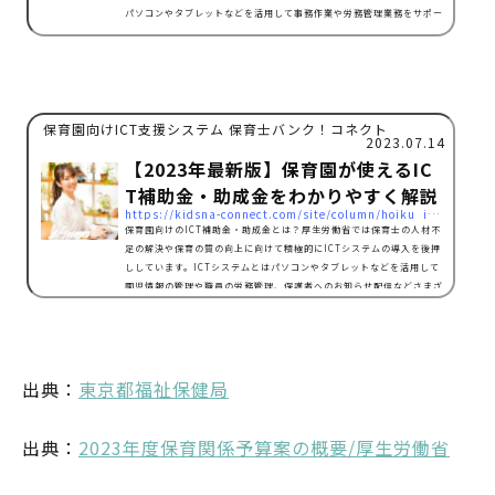
パソコンやタブレットなどを活用して事務作業や労務管理業務をサポー
トするシステムです。 従来、保育園では子どもの園児情報や保護者への
お知らせなど、さまざまな業務を紙ベースで行っていました。作成が必
要な書類も多く、保育士さんに過度な業務負担がかかり、その状況が問
題視されています。 近年、保育業界における人材不足の問題もいまだ解
消されず、保育士さんが働きやすい環境づくりが求められている中で、
保育園向けICT支援システム 保育士バンク！コネクト
業務の効率化は急務でしょう。 国は補助金制度を設…
2023.07.14
【2023年最新版】保育園が使えるIC
T補助金・助成金をわかりやすく解説
https://kidsna-connect.com/site/column/hoiku_ict/5856
保育園向けのICT補助金・助成金とは？厚生労働省では保育士の人材不
足の解決や保育の質の向上に向けて積極的にICTシステムの導入を後押
ししています。ICTシステムとはパソコンやタブレットなどを活用して
園児情報の管理や職員の労務管理、保護者へのお知らせ配信などさまざ
まな機能を兼ね備えた電子システムです。ICTシステムを導入した園で
は「職員の書類仕事の時間が削減された」「人材配置のシフト作成の簡
略化に成功」といった報告があります。ただ、システム導入には多大な
費用がかかるもの。そこで国は導入の促進に向けて、ICTシ…
出典：
東京都福祉保健局
出典：
2023年度保育関係予算案の概要/厚生労働省