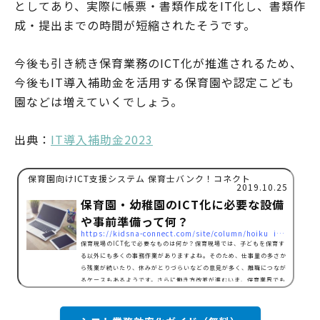
としてあり、実際に帳票・書類作成をIT化し、書類作
成・提出までの時間が短縮されたそうです。
今後も引き続き保育業務のICT化が推進されるため、
今後もIT導入補助金を活用する保育園や認定こども
園などは増えていくでしょう。
出典：
IT導入補助金2023
保育園向けICT支援システム 保育士バンク！コネクト
2019.10.25
保育園・幼稚園のICT化に必要な設備
や事前準備って何？
https://kidsna-connect.com/site/column/hoiku_ict/1267
保育現場のICT化で必要なものは何か？保育現場では、子どもを保育す
る以外にも多くの事務作業がありますよね。そのため、仕事量の多さか
ら残業が続いたり、休みがとりづらいなどの意見が多く、離職につなが
るケースもあるようです。さらに働き方改革が進むいま、保育業界でも
業務の効率化が求められており、保育士不足を解消するためにも、保育
現場へのICT化は欠かせないものとなってくるでしょう。保育現場をIC
T化することができれば、保育業務の簡素化や業務量の削減につなが