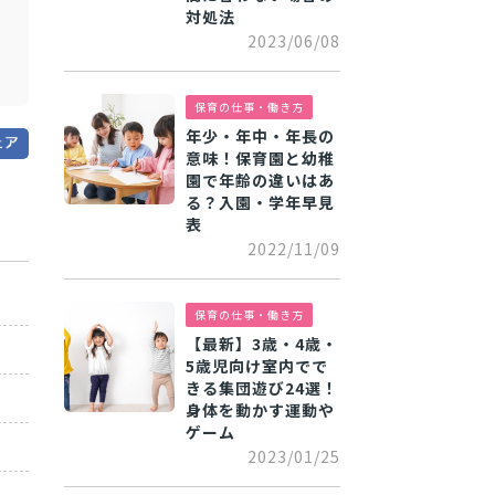
対処法
2023/06/08
保育の仕事・働き方
年少・年中・年長の
意味！保育園と幼稚
園で年齢の違いはあ
る？入園・学年早見
表
2022/11/09
保育の仕事・働き方
【最新】3歳・4歳・
5歳児向け室内でで
きる集団遊び24選！
身体を動かす運動や
ゲーム
2023/01/25