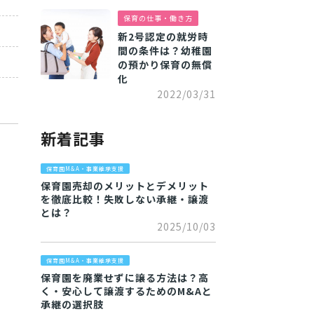
保育の仕事・働き方
新2号認定の就労時
間の条件は？幼稚園
の預かり保育の無償
化
2022/03/31
新着記事
保育園M&A・事業継承支援
保育園売却のメリットとデメリット
を徹底比較！失敗しない承継・譲渡
とは？
2025/10/03
保育園M&A・事業継承支援
保育園を廃業せずに譲る方法は？高
く・安心して譲渡するためのM&Aと
承継の選択肢