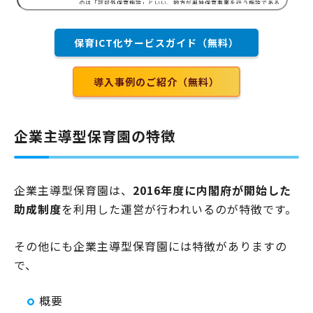
のは「認可外保育施設」といい、地方が単独保育事業を行う施設である
「認証保育所」なども対象に含まれます。厚生労働省「平成29年度認可
外保育施設の現況取りまとめ」の資料では、届け出対象数は、2017年よ
りも1750ヶ所増加しており、需要が高まっていることがわかります。そ
保育ICT化サービスガイド（無料）
もそも、認可外保育施設はどのような特徴があるので…
導入事例のご紹介（無料）
企業主導型保育園の特徴
企業主導型保育園は、
2016年度に内閣府が開始した
助成制度
を利用した運営が行われいるのが特徴です。
その他にも企業主導型保育園には特徴がありますの
で、
概要