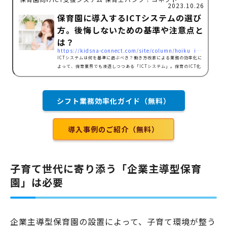
2023.10.26
保育園に導入するICTシステムの選び
方。後悔しないための基準や注意点と
は？
https://kidsna-connect.com/site/column/hoiku_ict/2106
ICTシステムは何を基準に選ぶべき？働き方改革による業務の効率化に
よって、保育業界でも浸透しつつある「ICTシステム」。保育のICT化
で欠かせないのがICTシステムの導入です。とはいえ、今や保育園や幼
稚園向けのICTシステムを提供するサービスは数多くあります。完備し
ている機能も多種多様で、どのICTシステムを選べばいいのか迷うこと
シフト業務効率化ガイド（無料）
でしょう。ICTシステムを選ぶときの基準として、以下のようなポイン
トが挙げられます。ITツールに慣れていない人でも操作できるかサポー
ト体制が整っているか端末のタイプ・デザインが自園に合って…
導入事例のご紹介（無料）
子育て世代に寄り添う「企業主導型保育
園」は必要
企業主導型保育園の設置によって、子育て環境が整う