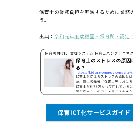
保育士の業務負担を軽減するために業務
う。
出典：
令和元年度幼稚園・保育所・認定
保育園向けICT支援システム 保育士バンク！コネ
保育士のストレスの原因
る？
https://kidsna-connect.com/site/
保育士が抱えるストレスの原因とは
た、厚生労働省「保育士等における
保育士が約76万人も存在している
職が進まないのでしょうか？大きな
す。保育士が抱えるストレスには、
…
保育ICT化サービスガイド