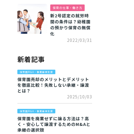
保育の仕事・働き方
新2号認定の就労時
間の条件は？幼稚園
の預かり保育の無償
化
2022/03/31
新着記事
保育園M&A・事業継承支援
保育園売却のメリットとデメリット
を徹底比較！失敗しない承継・譲渡
とは？
2025/10/03
保育園M&A・事業継承支援
保育園を廃業せずに譲る方法は？高
く・安心して譲渡するためのM&Aと
承継の選択肢