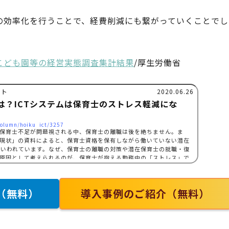
の効率化を行うことで、経費削減にも繋がっていくことでし
こども園等の経営実態調査集計結果
/厚生労働省
クト
2020.06.26
は？ICTシステムは保育士のストレス軽減にな
column/hoiku_ict/3257
保育士不足が問題視される中、保育士の離職は後を絶ちません。ま
現状」の資料によると、保育士資格を保有しながら働いていない潜在
といわれています。なぜ、保育士の離職の対策や潜在保育士の就職・復
原因として考えられるのが、保育士が抱える勤務中の「ストレス」で
以下の項目が挙げられます。 過重な業務負担 待遇への不満 人間関係
（無料）
導入事例のご紹介（無料）