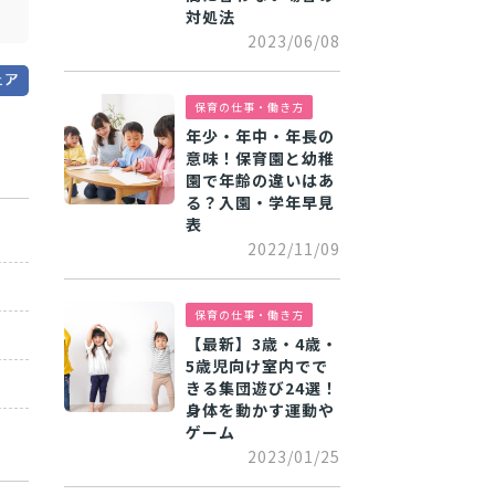
対処法
2023/06/08
保育の仕事・働き方
年少・年中・年長の
意味！保育園と幼稚
園で年齢の違いはあ
る？入園・学年早見
表
2022/11/09
保育の仕事・働き方
【最新】3歳・4歳・
5歳児向け室内でで
きる集団遊び24選！
身体を動かす運動や
ゲーム
2023/01/25