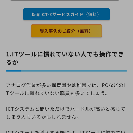
お知らせなど、さまざまな業務を紙ベースで行っていました。作成が必
要な書類も多く、保育士さんに過度な業務負担がかかり、その状況が問
保育ICT化サービスガイド（無料）
題視されています。 近年、保育業界における人材不足の問題もいまだ解
消されず、保育士さんが働きやすい環境づくりが求められている中で、
業務の効率化は急務でしょう。 国は補助金制度を設…
導入事例のご紹介（無料）
1.ITツールに慣れていない人でも操作でき
るか
アナログ作業が多い保育園や幼稚園では、PCなどのI
Tツールに慣れていない職員も多いでしょう。
ICTシステムと聞いただけでハードルが高いと感じて
しまう人もいるかもしれません。
ICTシステムを導入する際には、ITツールに慣れてい