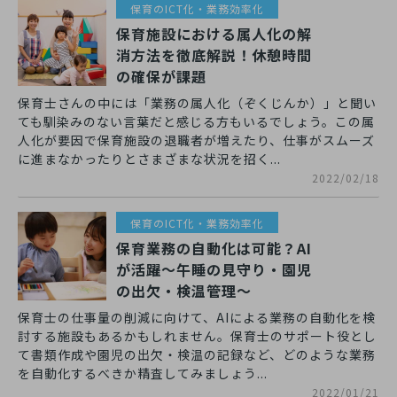
保育のICT化・業務効率化
保育施設における属人化の解
消方法を徹底解説！休憩時間
の確保が課題
保育士さんの中には「業務の属人化（ぞくじんか）」と聞い
ても馴染みのない言葉だと感じる方もいるでしょう。この属
人化が要因で保育施設の退職者が増えたり、仕事がスムーズ
に進まなかったりとさまざまな状況を招く...
2022/02/18
保育のICT化・業務効率化
保育業務の自動化は可能？AI
が活躍〜午睡の見守り・園児
の出欠・検温管理〜
保育士の仕事量の削減に向けて、AIによる業務の自動化を検
討する施設もあるかもしれません。保育士のサポート役とし
て書類作成や園児の出欠・検温の記録など、どのような業務
を自動化するべきか精査してみましょう...
2022/01/21