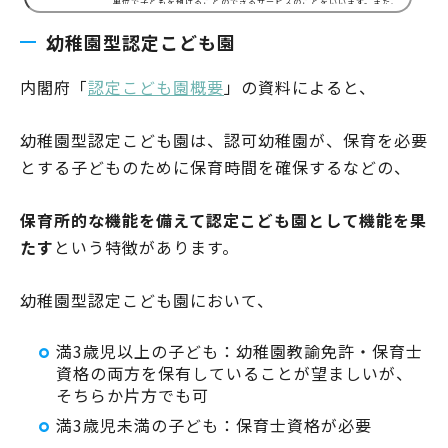
単位で子どもを預けることのできるサービスのことをいいます。また、
一時的に子どもを預けることのできるサービスには「預かり保育」とい
幼稚園型認定こども園
うサービスもあります。文部科学省「預かり保育について」の資料によ
ると、預かり保育は、施設形態問わず実施されている一時保育に比べ
て、幼稚園または認定こども園などで実施されており、…
内閣府「
認定こども園概要
」の資料によると、
幼稚園型認定こども園は、認可幼稚園が、保育を必要
とする子どものために保育時間を確保するなどの、
保育所的な機能を備えて認定こども園として機能を果
たす
という特徴があります。
幼稚園型認定こども園において、
満3歳児以上の子ども：幼稚園教諭免許・保育士
資格の両方を保有していることが望ましいが、
そちらか片方でも可
満3歳児未満の子ども：保育士資格が必要