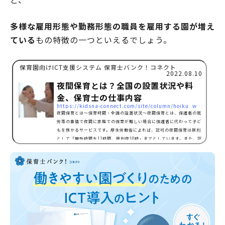
多様な雇用形態や勤務形態の職員を雇用する園が増え
ている
もの特徴の一つといえるでしょう。
保育園向けICT支援システム 保育士バンク！コネクト
2022.08.10
夜間保育とは？全国の設置状況や料
金、保育士の仕事内容
https://kidsna-connect.com/site/column/hoiku_workstyle/1481
夜間保育とは～保育時間・全国の設置状況～夜間保育とは、保護者の就
労等の事情で夜間に家庭での保育が難しい場合に保護者に代わって子ど
もを預かるサービスです。厚生労働省によれば、認可の夜間保育は原則
として「開所時間を11時間、原則夜10時」までとしています。また、認
可の夜間保育施設がある一方、ベビーホテルなどの認可外保育施設もあ
ります。認可外保育施設には「24時間体制」「宿泊可能」などがあり、
保護者の方の多様なニーズに応えています。認可の夜間保育所の設置状
況の推移は以下の通りです。2021年度には、全国で75…