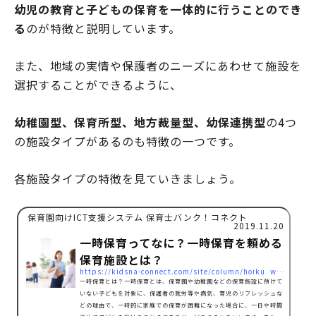
幼児の教育と子どもの保育を一体的に行うことのでき
る
のが特徴と説明しています。
また、地域の実情や保護者のニーズにあわせて施設を
選択することができるように、
幼稚園型、保育所型、地方裁量型、幼保連携型
の4つ
の施設タイプがあるのも特徴の一つです。
各施設タイプの特徴を見ていきましょう。
保育園向けICT支援システム 保育士バンク！コネクト
2019.11.20
一時保育ってなに？一時保育を頼める
保育施設とは？
https://kidsna-connect.com/site/column/hoiku_workstyle/1460
一時保育とは？一時保育とは、保育園や幼稚園などの保育施設に預けて
いない子どもを対象に、保護者の就労等や病気、育児のリフレッシュな
どの理由で、一時的に家庭での保育が困難になった場合に、一日や時間