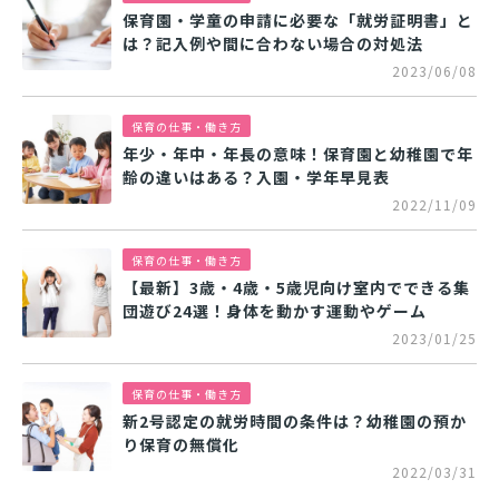
保育園・学童の申請に必要な「就労証明書」と
は？記入例や間に合わない場合の対処法
2023/06/08
保育の仕事・働き方
年少・年中・年長の意味！保育園と幼稚園で年
齢の違いはある？入園・学年早見表
2022/11/09
保育の仕事・働き方
【最新】3歳・4歳・5歳児向け室内でできる集
団遊び24選！身体を動かす運動やゲーム
2023/01/25
保育の仕事・働き方
新2号認定の就労時間の条件は？幼稚園の預か
り保育の無償化
2022/03/31