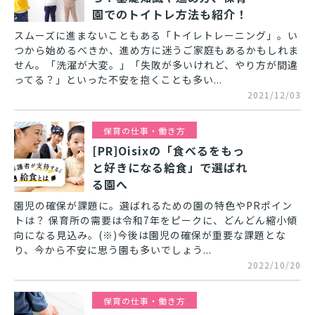
園でのトイトレ方法も紹介！
スムーズに進まないこともある「トイレトレーニング」。い
つから始めるべきか、進め方に迷うご家庭もあるかもしれま
せん。「洗濯が大変。」「失敗が多いけれど、やり方が間違
ってる？」といった不安を抱くことも多い...
2021/12/03
保育の仕事・働き方
[PR]Oisixの「食べるをもっ
と好きになる給食」で選ばれ
る園へ
園児の確保が課題に。選ばれるための園の特色やPRポイン
トは？ 保育所の需要は令和7年をピークに、どんどん縮小傾
向になる見込み。(※)今後は園児の確保が重要な課題とな
り、今から不安に思う園も多いでしょう...
2022/10/20
保育の仕事・働き方