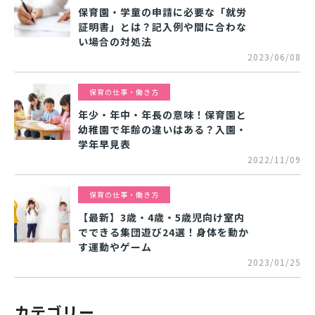
保育園・学童の申請に必要な「就労
証明書」とは？記入例や間に合わな
い場合の対処法
2023/06/08
保育の仕事・働き方
年少・年中・年長の意味！保育園と
幼稚園で年齢の違いはある？入園・
学年早見表
2022/11/09
保育の仕事・働き方
【最新】3歳・4歳・5歳児向け室内
でできる集団遊び24選！身体を動か
す運動やゲーム
2023/01/25
カテゴリー