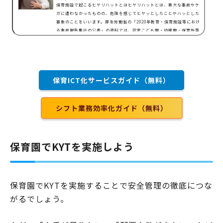
保育施設で起こるヒヤリハットとはヒヤリハットとは、重大な事故やケ
ガに遭わなかったものの、危険を感じてヒヤッとしたことやハッとした
事象のことをいいます。厚生労働省の「2020年教育・保育施設等におけ
る事故報告集計の公表」の資料では、認定こども園・幼稚園・保育所等
における事故報告数を1586件と発表しています。前年の報告数と比べ28
7件増加しており、そのうちの1281件が骨折の事故であることも明らか
となりました。こういった事態を防ぐためにも、保育施設で起こりうる
ヒヤリハット事例を把握し、環境を整えることが大切で…
保育ICT化サービスガイド（無料）
シフト業務効率化ガイド（無料）
保育園でKYTを実施しよう
保育園でKYTを実施することで安全管理の徹底につな
がるでしょう。