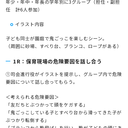
年少・年中・年長の学年別に3グループ（担任・副担
任 計6人参加）
イラスト内容
子ども同士が園庭で鬼ごっこを楽しむシーン。
（周囲に砂場、すべり台、ブランコ、ロープがある）
1R：保育現場の危険要因を話し合う
①司会進行役がイラストを提示し、グループ内で危険
要因について話し合ってもらう。
＜考えられる危険要因＞
「友だちとぶつかって頭をケガする」
「鬼ごっこしている子とすべり台から滑ってきた子が
ぶつかり転倒する」
「ブランコから靴飛ばしを行い、靴が子どもの頭にあ