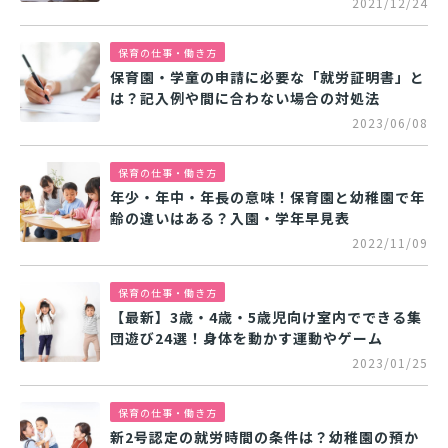
2021/12/24
保育の仕事・働き方
保育園・学童の申請に必要な「就労証明書」と
は？記入例や間に合わない場合の対処法
2023/06/08
保育の仕事・働き方
年少・年中・年長の意味！保育園と幼稚園で年
齢の違いはある？入園・学年早見表
2022/11/09
保育の仕事・働き方
【最新】3歳・4歳・5歳児向け室内でできる集
団遊び24選！身体を動かす運動やゲーム
2023/01/25
保育の仕事・働き方
新2号認定の就労時間の条件は？幼稚園の預か