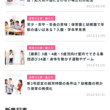
2023/06/08
保育の仕事・働き方
年少・年中・年長の意味！保育園と幼稚園で年
齢の違いはある？入園・学年早見表
2022/11/09
保育の仕事・働き方
【最新】3歳・4歳・5歳児向け室内でできる集
団遊び24選！身体を動かす運動やゲーム
2023/01/25
保育の仕事・働き方
新2号認定の就労時間の条件は？幼稚園の預か
り保育の無償化
2022/03/31
新着記事