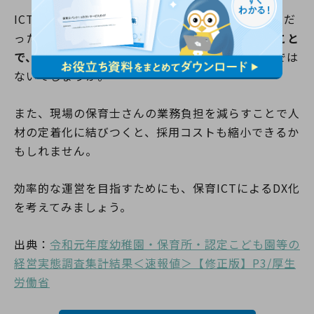
ICTシステムを取り入れることで、いままで手書きだ
った作業をデジタル化でき、
業務が簡略化されること
で、残業代の抑制でき、経費の削減につながる
のでは
ないでしょうか。
また、現場の保育士さんの業務負担を減らすことで人
材の定着化に結びつくと、採用コストも縮小できるか
もしれません。
効率的な運営を目指すためにも、保育ICTによるDX化
を考えてみましょう。
出典：
令和元年度幼稚園・保育所・認定こども園等の
経営実態調査集計結果＜速報値＞【修正版】P3/厚生
労働省