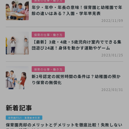
保育の仕事・働き方
年少・年中・年長の意味！保育園と幼稚園で年
齢の違いはある？入園・学年早見表
2022/11/09
保育の仕事・働き方
【最新】3歳・4歳・5歳児向け室内でできる集
団遊び24選！身体を動かす運動やゲーム
2023/01/25
保育の仕事・働き方
新2号認定の就労時間の条件は？幼稚園の預か
り保育の無償化
2022/03/31
新着記事
保育園M&A・事業継承支援
保育園売却のメリットとデメリットを徹底比較！失敗しない