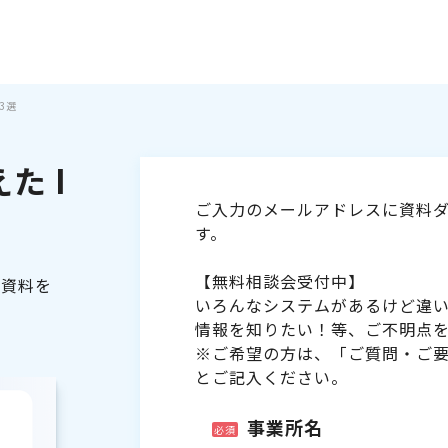
3選
た I
ご入力のメールアドレスに資料ダ
す。
【無料相談会受付中】
る資料を
いろんなシステムがあるけど違
情報を知りたい！等、ご不明点
※ご希望の方は、「ご質問・ご
とご記入ください。
事業所名
必須