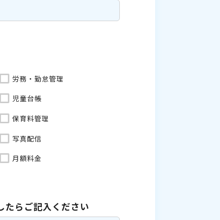
労務・勤怠管理
児童台帳
保育料管理
写真配信
月額料金
したら
ご記入ください