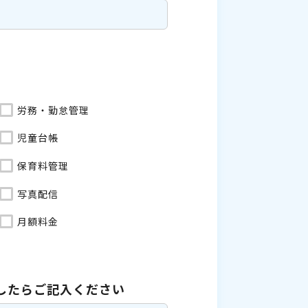
労務・勤怠管理
児童台帳
保育料管理
写真配信
月額料金
したら
ご記入ください