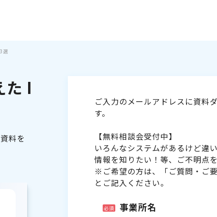
3選
た I
ご入力のメールアドレスに資料ダ
す。
【無料相談会受付中】
る資料を
いろんなシステムがあるけど違
情報を知りたい！等、ご不明点
※ご希望の方は、「ご質問・ご
とご記入ください。
事業所名
必須