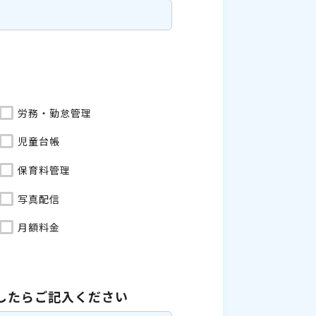
労務・勤怠管理
児童台帳
保育料管理
写真配信
月額料金
したら
ご記入ください