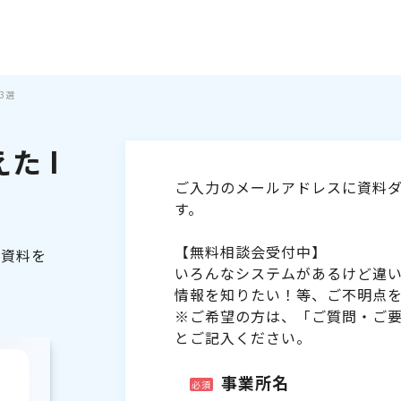
3選
た I
ご入力のメールアドレスに資料ダ
す。
【無料相談会受付中】
る資料を
いろんなシステムがあるけど違
情報を知りたい！等、ご不明点
※ご希望の方は、「ご質問・ご
とご記入ください。
事業所名
必須