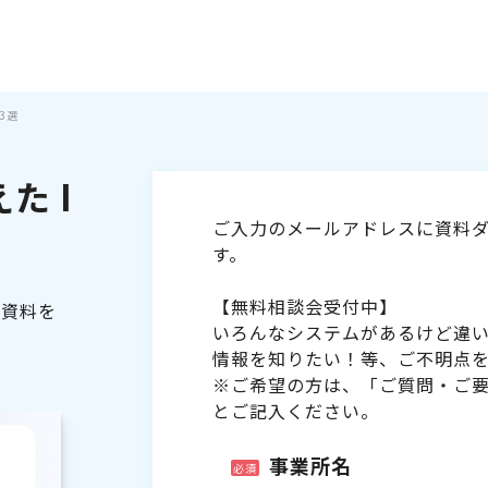
3選
た I
ご入力のメールアドレスに資料ダ
す。
【無料相談会受付中】
る資料を
いろんなシステムがあるけど違
情報を知りたい！等、ご不明点
※ご希望の方は、「ご質問・ご
とご記入ください。
事業所名
必須