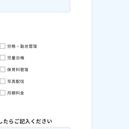
労務・勤怠管理
児童台帳
保育料管理
写真配信
月額料金
したら
ご記入ください