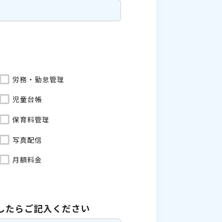
労務・勤怠管理
児童台帳
保育料管理
写真配信
月額料金
したら
ご記入ください