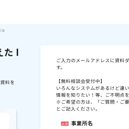
3選
た I
ご入力のメールアドレスに資料ダ
す。
【無料相談会受付中】
る資料を
いろんなシステムがあるけど違
情報を知りたい！等、ご不明点
※ご希望の方は、「ご質問・ご
とご記入ください。
事業所名
必須