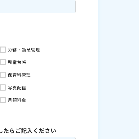
労務・勤怠管理
児童台帳
保育料管理
写真配信
月額料金
したら
ご記入ください