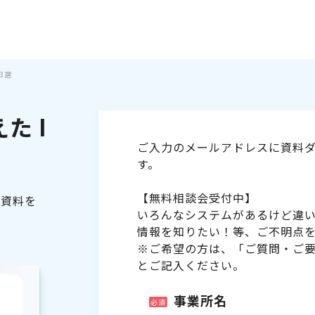
3選
た I
ご入力のメールアドレスに資料ダ
す。
【無料相談会受付中】
る資料を
いろんなシステムがあるけど違
情報を知りたい！等、ご不明点
※ご希望の方は、「ご質問・ご
とご記入ください。
事業所名
必須