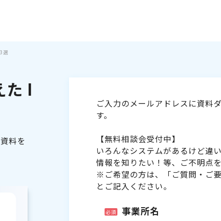
3選
た I
ご入力のメールアドレスに資料ダ
す。
【無料相談会受付中】
る資料を
いろんなシステムがあるけど違
情報を知りたい！等、ご不明点
※ご希望の方は、「ご質問・ご
とご記入ください。
事業所名
必須