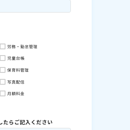
労務・勤怠管理
児童台帳
保育料管理
写真配信
月額料金
したら
ご記入ください