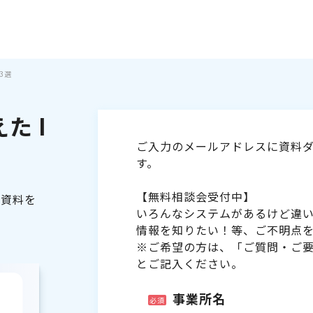
3選
た I
ご入力のメールアドレスに資料ダ
す。
【無料相談会受付中】
る資料を
いろんなシステムがあるけど違
情報を知りたい！等、ご不明点
※ご希望の方は、「ご質問・ご
とご記入ください。
事業所名
必須