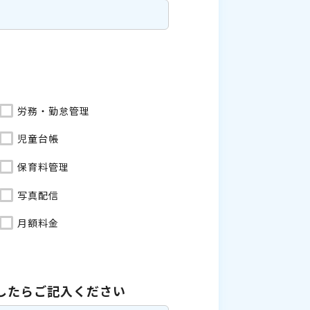
労務・勤怠管理
児童台帳
保育料管理
写真配信
月額料金
したら
ご記入ください