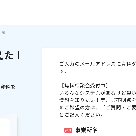
3選
た I
ご入力のメールアドレスに資料ダ
す。
【無料相談会受付中】
る資料を
いろんなシステムがあるけど違
情報を知りたい！等、ご不明点
※ご希望の方は、「ご質問・ご
とご記入ください。
事業所名
必須