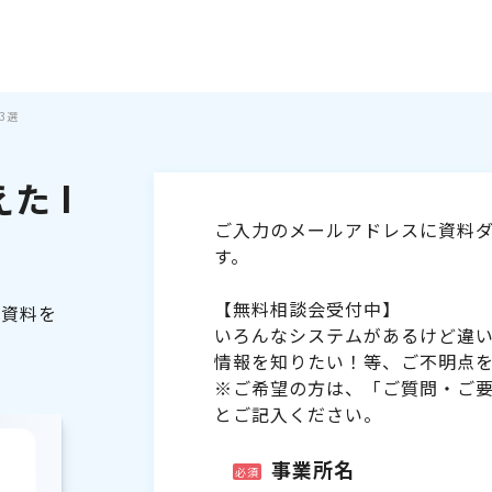
3選
た I
ご入力のメールアドレスに資料ダ
す。
【無料相談会受付中】
る資料を
いろんなシステムがあるけど違
情報を知りたい！等、ご不明点
※ご希望の方は、「ご質問・ご
とご記入ください。
事業所名
必須