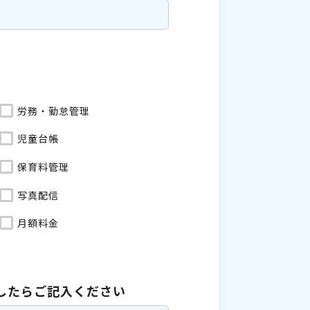
労務・勤怠管理
児童台帳
保育料管理
写真配信
月額料金
したら
ご記入ください